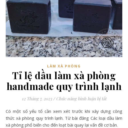
LÀM XÀ PHÒNG
Tỉ lệ dầu làm xà phòng
handmade quy trình lạnh
ở Tỉ lệ dầ
12 Tháng 7, 2023
/
Chức năng bình luận bị tắt
Có một số yếu tố cần xem xét trước khi xây dựng công
thức xà phòng quy trình lạnh. Từ bài đăng Các loại dầu làm
xà phòng phổ biến cho đến loạt bài quay lại vấn đề cơ bản.