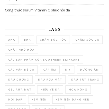
Công thức serum Vitamin C phục hồi da
TAGS
AHA
BHA
CHĂM SÓC TÓC
CHĂM SÓC DA
CHẤT NHŨ HÓA
CÁC SẢN PHẨM CỦA SOUTHERN SKINCARE
CÁC VẤN ĐỀ DA
CẤP ẨM
DIY
DƯỠNG ẨM
DẦU DƯỠNG
DẦU RỬA MẶT
DẦU TẨY TRANG
GEL RỬA MẶT
HIỂU VỀ DA
HOA HỒNG
HỎI ĐÁP
KEM NỀN
KEM NỀN DẠNG NÉN