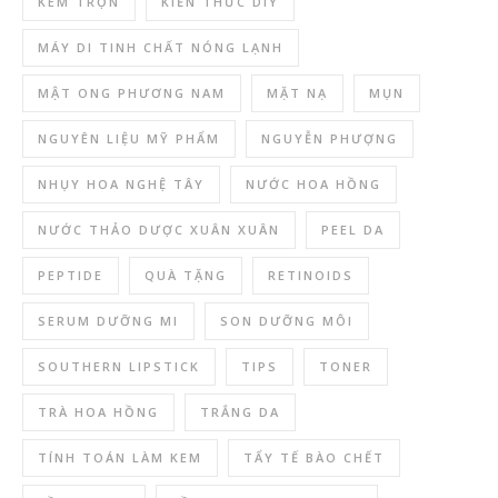
KEM TRỘN
KIẾN THỨC DIY
MÁY DI TINH CHẤT NÓNG LẠNH
MẬT ONG PHƯƠNG NAM
MẶT NẠ
MỤN
NGUYÊN LIỆU MỸ PHẨM
NGUYỄN PHƯỢNG
NHỤY HOA NGHỆ TÂY
NƯỚC HOA HỒNG
NƯỚC THẢO DƯỢC XUÂN XUÂN
PEEL DA
PEPTIDE
QUÀ TẶNG
RETINOIDS
SERUM DƯỠNG MI
SON DƯỠNG MÔI
SOUTHERN LIPSTICK
TIPS
TONER
TRÀ HOA HỒNG
TRẮNG DA
TÍNH TOÁN LÀM KEM
TẨY TẾ BÀO CHẾT