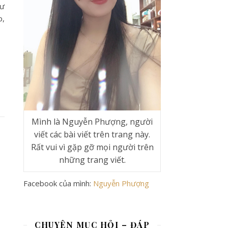
hư
p,
Mình là Nguyễn Phượng, người
viết các bài viết trên trang này.
Rất vui vì gặp gỡ mọi người trên
những trang viết.
Facebook của mình:
Nguyễn Phượng
CHUYÊN MỤC HỎI – ĐÁP