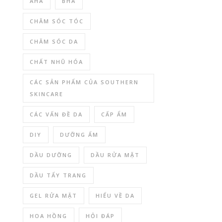
AHA
BHA
CHĂM SÓC TÓC
CHĂM SÓC DA
CHẤT NHŨ HÓA
CÁC SẢN PHẨM CỦA SOUTHERN
SKINCARE
CÁC VẤN ĐỀ DA
CẤP ẨM
DIY
DƯỠNG ẨM
DẦU DƯỠNG
DẦU RỬA MẶT
DẦU TẨY TRANG
GEL RỬA MẶT
HIỂU VỀ DA
HOA HỒNG
HỎI ĐÁP