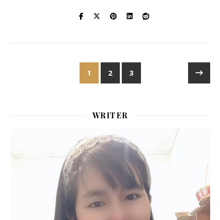
1
2
3
WRITER