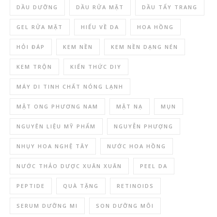
DẦU DƯỠNG
DẦU RỬA MẶT
DẦU TẨY TRANG
GEL RỬA MẶT
HIỂU VỀ DA
HOA HỒNG
HỎI ĐÁP
KEM NỀN
KEM NỀN DẠNG NÉN
KEM TRỘN
KIẾN THỨC DIY
MÁY DI TINH CHẤT NÓNG LẠNH
MẬT ONG PHƯƠNG NAM
MẶT NẠ
MỤN
NGUYÊN LIỆU MỸ PHẨM
NGUYỄN PHƯỢNG
NHỤY HOA NGHỆ TÂY
NƯỚC HOA HỒNG
NƯỚC THẢO DƯỢC XUÂN XUÂN
PEEL DA
PEPTIDE
QUÀ TẶNG
RETINOIDS
SERUM DƯỠNG MI
SON DƯỠNG MÔI