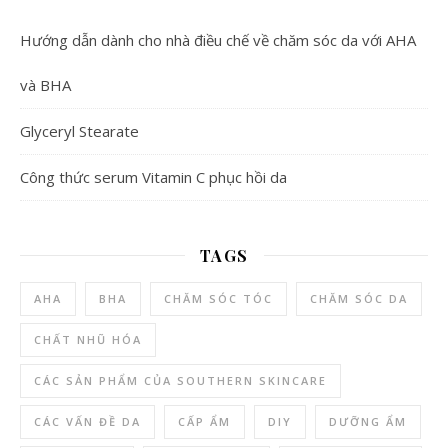
Hướng dẫn dành cho nhà điều chế về chăm sóc da với AHA
và BHA
Glyceryl Stearate
Công thức serum Vitamin C phục hồi da
TAGS
AHA
BHA
CHĂM SÓC TÓC
CHĂM SÓC DA
CHẤT NHŨ HÓA
CÁC SẢN PHẨM CỦA SOUTHERN SKINCARE
CÁC VẤN ĐỀ DA
CẤP ẨM
DIY
DƯỠNG ẨM