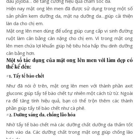
dầu jojoba… để tăng cường hiệu quả chăm sóc da.
Hiện nay mật ong lên men đã được sử dụng trong một số
sản phẩm kem dưỡng da, mặt nạ dưỡng da…giúp cải thiện
làn da cho chị em.
Mật ong lên men dùng để uống giúp cung cấp vi sinh đường
ruột làm cân bằng cân nặng cho chị em. Vì trong mật ong
lên men chứa lợi khuẩn giúp hệ tiêu hóa hấp thu dinh dưỡng
cân bằng hơn.
Một số tác dụng của mật ong lên men với làm đẹp có
thể kể đến:
#1. Tẩy tế bào chết
Như đã nói ở trên, mật ong lên men với thành phần axit
gluconic giúp tẩy tế bào chết tự nhiên một cách từ từ. Ngoài
ra để tăng tính hiệu quả, bạn có thể trộn thêm các thành
phần giúp tẩy tế bào chết như cà phê.
#2. Dưỡng sáng da, chống lão hóa
Nhờ tẩy tế bào chết mà các dưỡng chất dưỡng da thấm tốt
hơn vào da. Các dưỡng chất trong mật ong giúp chống lão