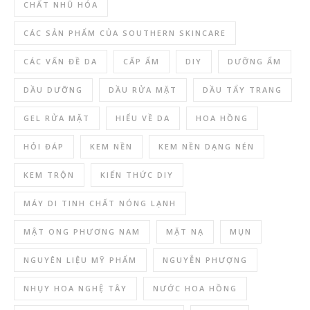
CHẤT NHŨ HÓA
CÁC SẢN PHẨM CỦA SOUTHERN SKINCARE
CÁC VẤN ĐỀ DA
CẤP ẨM
DIY
DƯỠNG ẨM
DẦU DƯỠNG
DẦU RỬA MẶT
DẦU TẨY TRANG
GEL RỬA MẶT
HIỂU VỀ DA
HOA HỒNG
HỎI ĐÁP
KEM NỀN
KEM NỀN DẠNG NÉN
KEM TRỘN
KIẾN THỨC DIY
MÁY DI TINH CHẤT NÓNG LẠNH
MẬT ONG PHƯƠNG NAM
MẶT NẠ
MỤN
NGUYÊN LIỆU MỸ PHẨM
NGUYỄN PHƯỢNG
NHỤY HOA NGHỆ TÂY
NƯỚC HOA HỒNG