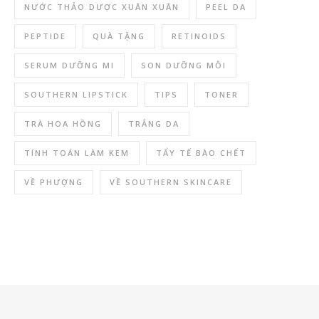
NƯỚC THẢO DƯỢC XUÂN XUÂN
PEEL DA
PEPTIDE
QUÀ TẶNG
RETINOIDS
SERUM DƯỠNG MI
SON DƯỠNG MÔI
SOUTHERN LIPSTICK
TIPS
TONER
TRÀ HOA HỒNG
TRẮNG DA
TÍNH TOÁN LÀM KEM
TẨY TẾ BÀO CHẾT
VỀ PHƯỢNG
VỀ SOUTHERN SKINCARE