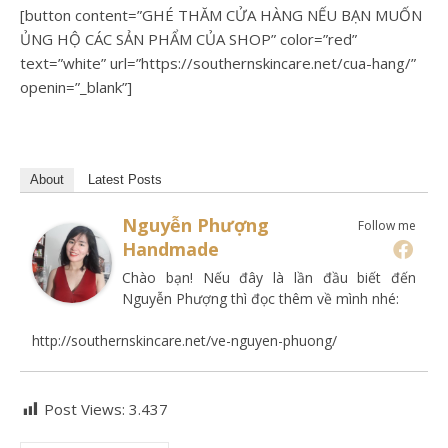
[button content=”GHÉ THĂM CỬA HÀNG NẾU BẠN MUỐN
ỦNG HỘ CÁC SẢN PHẨM CỦA SHOP” color=”red”
text=”white” url=”https://southernskincare.net/cua-hang/”
openin=”_blank”]
About
Latest Posts
Nguyễn Phượng
Follow me
Handmade
Chào bạn! Nếu đây là lần đầu biết đến
Nguyễn Phượng thì đọc thêm về mình nhé:
http://southernskincare.net/ve-nguyen-phuong/
Post Views:
3.437