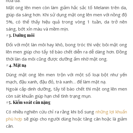
hóa da.
Mật ong lên men còn làm giảm hắc sắc tố Melanin trên da,
giúp da sáng hơn. Khi sử dụng mật ong lên men với nồng độ
5%, có thể thấy hiệu quả trong vòng 1 tuần, da trở nên
sáng, bớt xỉn màu và mềm mịn.
#3. Dưỡng môi
Đối với một làn môi hay khô, bong tróc thì việc bôi mật ong
lên men giúp cho tẩy tế bào chết diễn ra dễ dàng hơn. Đồng
thời làn da môi cũng được dưỡng ẩm nhờ mật ong.
#4. Mặt nạ
Dùng mật ong lên men trộn với một số loại bột như yến
mạch, đậu xanh, đậu đỏ, trà xanh… để làm mặt nạ.
Ngoài cấp dinh dưỡng, tấy tế bào chết thì mật ong lên men
còn sát khuẩn giúp hạn chế tình trạng mụn.
#5. Kiểm soát cân nặng
Có nhiều nghiên cứu chỉ ra rằng khi bổ sung
những lợi khuẩn
phù hợp
sẽ giúp cho người dùng hoặc tăng cân hoặc là giảm
cân.