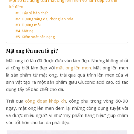
Một số tác dụng của mật ong lên men với làm đẹp có thể
kể đến:
#1. Tẩy tế bào chết
#2. Dưỡng sáng da, chống lão hóa
#3. Dưỡng môi
#4. Mặt nạ
#5. Kiểm soát cân nặng
Mật ong lên men là gì?
Mật ong từ lâu đã được đưa vào làm đẹp. Nhưng không phải
ai cũng biết làm đẹp với
mật ong lên men
. Mật ong lên men
là sản phẩm từ mật ong, trải qua quá trình lên men của vi
sinh vật tạo ra một sản phẩm giàu Gluconic acid cao, có tác
dụng tẩy tế bào chết cho da.
Trải qua
công đoạn khép kín
, công phu trong vòng 60-90
ngày, mật ong lên men đem lại những công dụng tuyệt vời
và được nhiều người ví như “mỹ phẩm hàng hiệu” giúp chăm
sóc tốt hơn cho làn da phái đẹp.