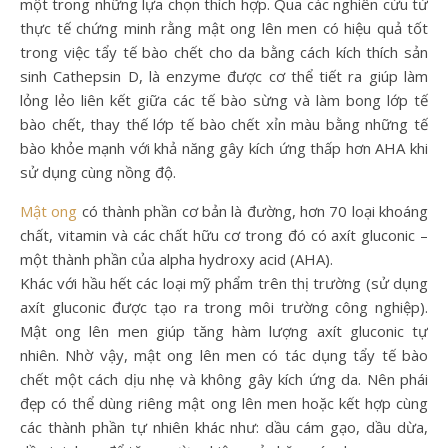
một trong những lựa chọn thích hợp. Qua các nghiên cứu từ
thực tế chứng minh rằng mật ong lên men có hiệu quả tốt
trong việc tẩy tế bào chết cho da bằng cách kích thích sản
sinh Cathepsin D, là enzyme được cơ thể tiết ra giúp làm
lỏng lẻo liên kết giữa các tế bào sừng và làm bong lớp tế
bào chết, thay thế lớp tế bào chết xỉn màu bằng những tế
bào khỏe mạnh với khả năng gây kích ứng thấp hơn AHA khi
sử dụng cùng nồng độ.
Mật ong
có thành phần cơ bản là đường, hơn 70 loại khoáng
chất, vitamin và các chất hữu cơ trong đó có axít gluconic –
một thành phần của alpha hydroxy acid (AHA).
Khác với hầu hết các loại mỹ phẩm trên thị trường (sử dụng
axít gluconic được tạo ra trong môi trường công nghiệp).
Mật ong lên men giúp tăng hàm lượng axít gluconic tự
nhiên. Nhờ vậy, mật ong lên men có tác dụng tẩy tế bào
chết một cách dịu nhẹ và không gây kích ứng da. Nên phái
đẹp có thể dùng riêng mật ong lên men hoặc kết hợp cùng
các thành phần tự nhiên khác như: dầu cám gạo, dầu dừa,