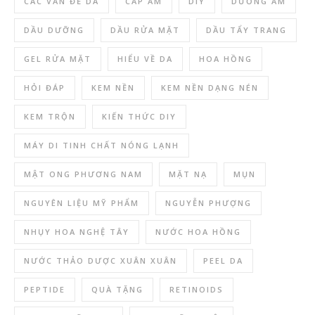
CÁC VẤN ĐỀ DA
CẤP ẨM
DIY
DƯỠNG ẨM
DẦU DƯỠNG
DẦU RỬA MẶT
DẦU TẨY TRANG
GEL RỬA MẶT
HIỂU VỀ DA
HOA HỒNG
HỎI ĐÁP
KEM NỀN
KEM NỀN DẠNG NÉN
KEM TRỘN
KIẾN THỨC DIY
MÁY DI TINH CHẤT NÓNG LẠNH
MẬT ONG PHƯƠNG NAM
MẶT NẠ
MỤN
NGUYÊN LIỆU MỸ PHẨM
NGUYỄN PHƯỢNG
NHỤY HOA NGHỆ TÂY
NƯỚC HOA HỒNG
NƯỚC THẢO DƯỢC XUÂN XUÂN
PEEL DA
PEPTIDE
QUÀ TẶNG
RETINOIDS