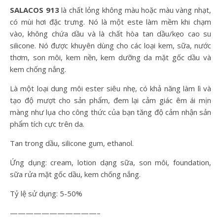
SALACOS 913
là chất lỏng không màu hoặc màu vàng nhạt,
có mùi hơi đặc trưng. Nó là một este làm mềm khi chạm
vào, không chứa dầu và là chất hòa tan dầu/kẹo cao su
silicone. Nó được khuyên dùng cho các loại kem, sữa, nước
thơm, son môi, kem nền, kem dưỡng da mặt gốc dầu và
kem chống nắng.
Là một loại dung môi ester siêu nhẹ, có khả năng làm lì và
tạo độ mượt cho sản phẩm, đem lại cảm giác êm ái mịn
màng như lụa cho công thức của bạn tăng độ cảm nhận sản
phẩm tích cực trên da.
Tan trong dầu, silicone gum, ethanol.
Ứng dụng: cream, lotion dạng sữa, son môi, foundation,
sữa rửa mặt gốc dầu, kem chống nắng.
Tỷ lệ sử dụng: 5-50%
———————————–