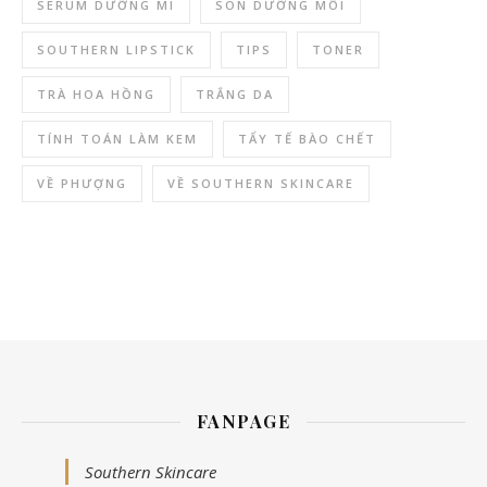
SERUM DƯỠNG MI
SON DƯỠNG MÔI
SOUTHERN LIPSTICK
TIPS
TONER
TRÀ HOA HỒNG
TRẮNG DA
TÍNH TOÁN LÀM KEM
TẨY TẾ BÀO CHẾT
VỀ PHƯỢNG
VỀ SOUTHERN SKINCARE
FANPAGE
Southern Skincare