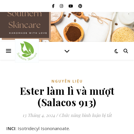
NGUYÊN LIỆU
Ester làm lì và mượt
(Salacos 913)
ở Ester làm
13 Tháng 4, 2024
/
Chức năng bình luận bị tắt
INCI
: Isotridecyl Isononanoate.