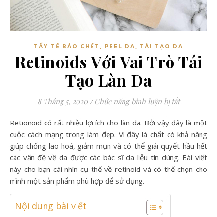
TẨY TẾ BÀO CHẾT, PEEL DA, TÁI TẠO DA
Retinoids Với Vai Trò Tái
Tạo Làn Da
ở Retinoids
8 Tháng 5, 2020
/
Chức năng bình luận bị tắt
Retionoid có rất nhiều lợi ích cho làn da. Bởi vậy đây là một
cuộc cách mạng trong làm đẹp. Vì đây là chất có khả năng
giúp chống lão hoá, giảm mụn và có thể giải quyết hầu hết
các vấn đề về da được các bác sĩ da liễu tin dùng. Bài viết
này cho bạn cái nhìn cụ thể về retinoid và có thể chọn cho
mình một sản phẩm phù hợp để sử dụng.
Nội dung bài viết