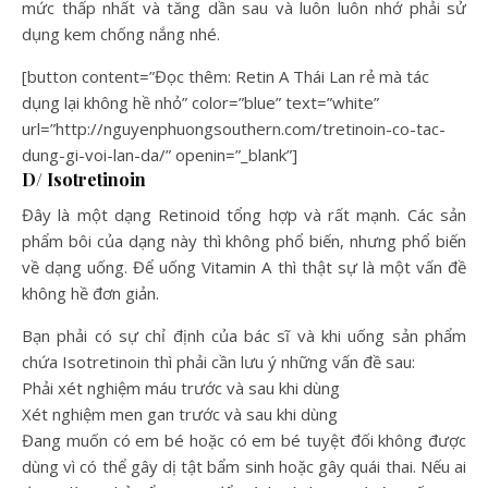
mức thấp nhất và tăng dần sau và luôn luôn nhớ phải sử
dụng kem chống nắng nhé.
[button content=”Đọc thêm: Retin A Thái Lan rẻ mà tác
dụng lại không hề nhỏ” color=”blue” text=”white”
url=”http://nguyenphuongsouthern.com/tretinoin-co-tac-
dung-gi-voi-lan-da/” openin=”_blank”]
D/ Isotretinoin
Đây là một dạng Retinoid tổng hợp và rất mạnh. Các sản
phẩm bôi của dạng này thì không phổ biến, nhưng phổ biến
về dạng uống. Để uống Vitamin A thì thật sự là một vấn đề
không hề đơn giản.
Bạn phải có sự chỉ định của bác sĩ và khi uống sản phẩm
chứa Isotretinoin thì phải cần lưu ý những vấn đề sau:
Phải xét nghiệm máu trước và sau khi dùng
Xét nghiệm men gan trước và sau khi dùng
Đang muốn có em bé hoặc có em bé tuyệt đối không được
dùng vì có thể gây dị tật bẩm sinh hoặc gây quái thai. Nếu ai