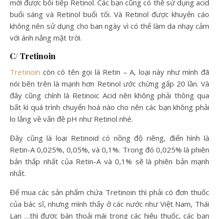
mới được bôi tiếp Retinol. Các bạn cũng có thể sử dụng acid
buổi sáng và Retinol buổi tối. Và Retinol được khuyến cáo
không nên sử dụng cho ban ngày vì có thể làm da nhạy cảm
với ánh nắng mặt trời.
C/ Tretinoin
Tretinoin
còn có tên gọi là Retin – A, loại này như mình đã
nói bên trên là mạnh hơn Retinol ước chừng gấp 20 lần. Và
đây cũng chính là Retinoic Acid nên không phải thông qua
bất kì quá trình chuyển hoá nào cho nên các bạn không phải
lo lắng về vấn đề pH như Retinol nhé.
Đây cũng là loại Retinoid có nồng độ riêng, điển hình là
Retin-A 0,025%, 0,05%, và 0,1%. Trong đó 0,025% là phiên
bản thấp nhất của Retin-A và 0,1% sẽ là phiên bản mạnh
nhất.
Để mua các sản phẩm chứa Tretinoin thì phải có đơn thuốc
của bác sĩ, nhưng mình thấy ở các nước như Việt Nam, Thái
Lan …thì được bán thoải mái trong các hiệu thuốc, các bạn