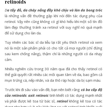
retinoids
Da tấy đỏ, da cháy nắng đầy khó chịu và làn da bong tróc
là những vấn đề thường gặp khi nói đến tác dụng phụ của
retinol. Vậy nên cũng không có gì khó hiểu khi một số tín đồ
làm đẹp thường tránh xa retinol với suy nghĩ nó quá mạnh
để sử dụng cho làn da.
Tuy nhiên các bác sĩ da liễu lại rất yêu thích retinol và xem
nó là một sản phẩm phải có cho tất cả mọi người (chỉ đứng
sau kem chống nắng), thậm chí là những người có da nhạy
cảm.
Nhiều nghiên cứu trong 30 năm qua đã cho thấy retinol có
thể giải quyết rất nhiều các mối quan tâm về da, bao gồm cả
mụn trứng cá, nếp nhăn, và da thô ráp hoặc da bị sạm màu.
Trước khi đi sâu vào vấn đề, bạn nên biết rằng
có ba cấp độ
của retinoids
:
axit retinoic
tinh khiết có tác dụng mạnh nhất
và phải được kê toa từ bác sĩ,
retinol
không kê toa có tác
dụng nhẹ hơn và ít gây kích ứng so với retinol tinh khiết; cuối