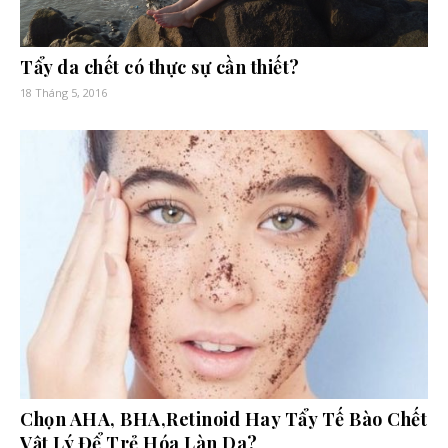
Tẩy da chết có thực sự cần thiết?
18 Tháng 5, 2016
Chọn AHA, BHA,Retinoid Hay Tẩy Tế Bào Chết
Vật Lý Để Trẻ Hóa Làn Da?