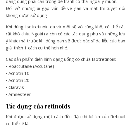
đang dùng phải cẩn trọng để tránh có thai ngoài ý muốn.
Đối với những ai gặp vấn đề về gan và mắt thì tuyệt đối
không được sử dụng
Khi dùng Isotretinoin da và môi sẽ vô cùng khô, có thể rát
rất khó chịu. Ngoài ra còn có các tác dụng phụ và những lưu
ý khác mà trước khi dùng bạn sẽ được bác sĩ da liễu của bạn
giải thích 1 cách cụ thể hơn nhé.
Các sản phẩm điển hình dạng uống có chứa Isotretinoin:
• Roaccutane (Accutane)
• Acnotin 10
• Acnotin 20
• Claravis
• Amnesteen
Tác dụng của retinoids
Khi được sử dụng một cách đều đặn thì lợi ích của Retinoil
cụ thể sẽ là: