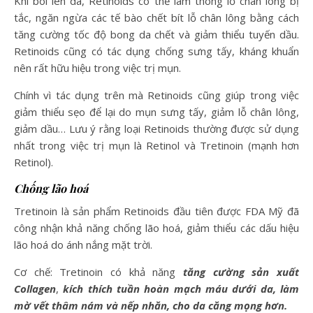
Khi bôi lên da, Retinoids có thể làm thông lỗ chân lông bị
tắc, ngăn ngừa các tế bào chết bít lỗ chân lông bằng cách
tăng cường tốc độ bong da chết và giảm thiểu tuyến dầu.
Retinoids cũng có tác dụng chống sưng tấy, kháng khuẩn
nên rất hữu hiệu trong việc trị mụn.
Chính vì tác dụng trên mà Retinoids cũng giúp trong việc
giảm thiểu sẹo để lại do mụn sưng tấy, giảm lỗ chân lông,
giảm dầu… Lưu ý rằng loại Retinoids thường được sử dụng
nhất trong việc trị mụn là Retinol và Tretinoin (mạnh hơn
Retinol).
Chống lão hoá
Tretinoin là sản phẩm Retinoids đầu tiên được FDA Mỹ đã
công nhận khả năng chống lão hoá, giảm thiểu các dấu hiệu
lão hoá do ánh nắng mặt trời.
Cơ chế: Tretinoin có khả năng
tăng cường sản xuất
Collagen
,
kích thích tuần hoàn mạch máu dưới da, làm
mờ vết thâm nám và nếp nhăn, cho da căng mọng hơn.