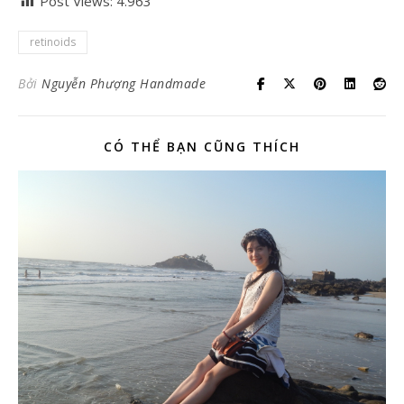
Post Views:
4.963
retinoids
Bởi
Nguyễn Phượng Handmade
CÓ THỂ BẠN CŨNG THÍCH