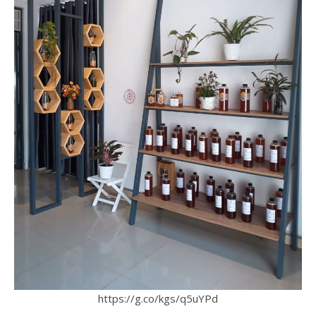
https://g.co/kgs/q5uYPd