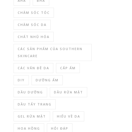
AHA
BHA
CHĂM SÓC TÓC
CHĂM SÓC DA
CHẤT NHŨ HÓA
CÁC SẢN PHẨM CỦA SOUTHERN
SKINCARE
CÁC VẤN ĐỀ DA
CẤP ẨM
DIY
DƯỠNG ẨM
DẦU DƯỠNG
DẦU RỬA MẶT
DẦU TẨY TRANG
GEL RỬA MẶT
HIỂU VỀ DA
HOA HỒNG
HỎI ĐÁP