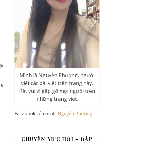
ại
Mình là Nguyễn Phượng, người
viết các bài viết trên trang này.
da
Rất vui vì gặp gỡ mọi người trên
những trang viết.
Facebook của mình:
Nguyễn Phượng
CHUYÊN MỤC HỎI – ĐÁP