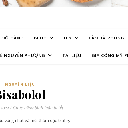
GIỎ HÀNG
BLOG
DIY
LÀM XÀ PHÒNG
Ề NGUYỄN PHƯỢNG
TÀI LIỆU
GIA CÔNG MỸ 
NGUYÊN LIỆU
Bisabolol
ở Bisabolol
 2024
/
Chức năng bình luận bị tắt
màu vàng nhạt và mùi thơm đặc trưng.