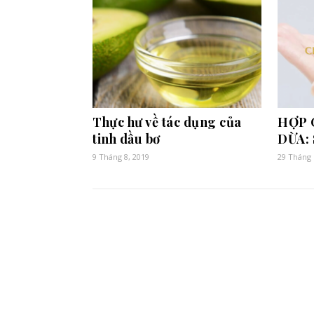
Thực hư về tác dụng của
HỢP 
tinh dầu bơ
DỪA:
9 Tháng 8, 2019
29 Tháng 