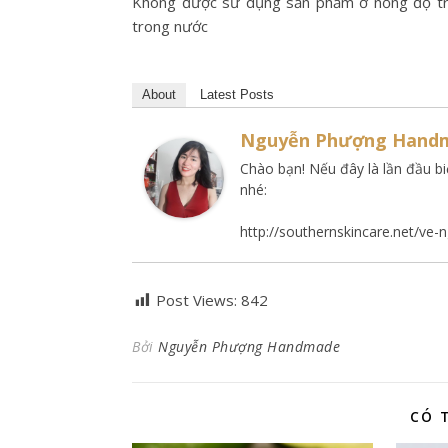
Không được sử dụng sản phẩm ở nồng độ trê
trong nước
About
Latest Posts
Nguyễn Phượng Hand
Chào bạn! Nếu đây là lần đầu b
nhé:
http://southernskincare.net/ve
Post Views:
842
Bởi
Nguyễn Phượng Handmade
CÓ 