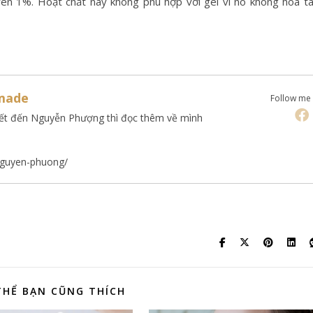
n 1%. Hoạt chất này không phù hợp với gel vì nó không hòa t
made
Follow me
iết đến Nguyễn Phượng thì đọc thêm về mình
-nguyen-phuong/
THỂ BẠN CŨNG THÍCH