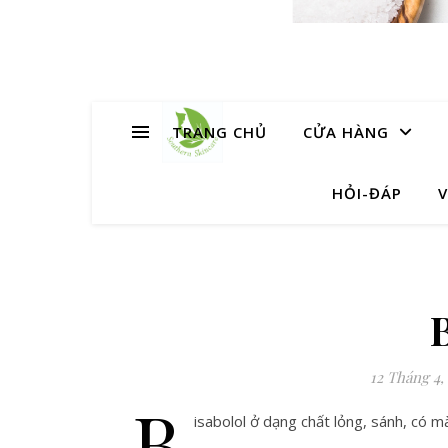
TRANG CHỦ
CỬA HÀNG
HỎI-ĐÁP
V
12 Tháng 4,
B
isabolol ở dạng chất lỏng, sánh, có 