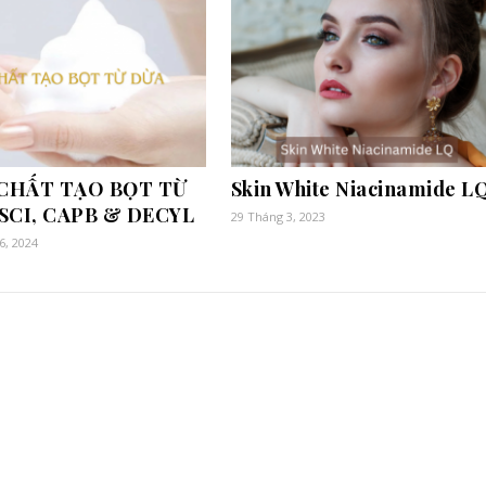
CHẤT TẠO BỌT TỪ
Skin White Niacinamide L
 SCI, CAPB & DECYL
29 Tháng 3, 2023
6, 2024