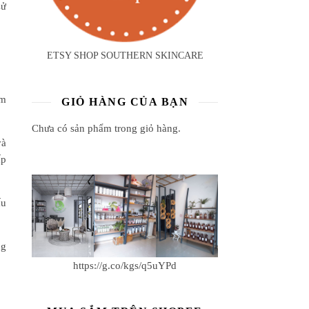
sử
ETSY SHOP SOUTHERN SKINCARE
ảm
GIỎ HÀNG CỦA BẠN
Chưa có sản phẩm trong giỏ hàng.
và
ấp
ấu
ng
https://g.co/kgs/q5uYPd