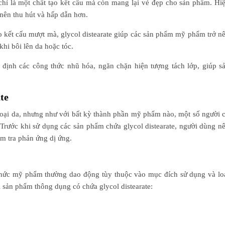
 chỉ là một chất tạo kết cấu mà còn mang lại vẻ đẹp cho sản phẩm. Hi
nên thu hút và hấp dẫn hơn.
o kết cấu mượt mà, glycol distearate giúp các sản phẩm mỹ phẩm trở n
hi bôi lên da hoặc tóc.
ổn định các công thức nhũ hóa, ngăn chặn hiện tượng tách lớp, giúp s
te
 loại da, nhưng như với bất kỳ thành phần mỹ phẩm nào, một số người 
 Trước khi sử dụng các sản phẩm chứa glycol distearate, người dùng n
m tra phản ứng dị ứng.
hức mỹ phẩm thường dao động tùy thuộc vào mục đích sử dụng và lo
i sản phẩm thông dụng có chứa glycol distearate: