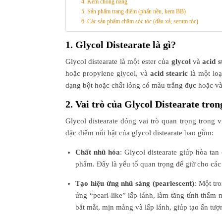
4. Kem chống nắng
5. Sản phẩm trang điểm (phấn nền, kem BB)
6. Các sản phẩm chăm sóc tóc (dầu xả, serum tóc)
1. Glycol Distearate là gì?
Glycol distearate là một ester của
glycol
và
acid s
hoặc propylene glycol, và
acid stearic
là một loạ
dạng bột hoặc chất lỏng có màu trắng đục hoặc và
2. Vai trò của Glycol Distearate tr
Glycol distearate đóng vai trò quan trọng trong
đặc điểm nổi bật của glycol distearate bao gồm:
Chất nhũ hóa
: Glycol distearate giúp hòa ta
phẩm. Đây là yếu tố quan trọng để giữ cho cá
Tạo hiệu ứng nhũ sáng (pearlescent)
: Một tr
ứng “pearl-like” lấp lánh, làm tăng tính thẩm
bắt mắt, mịn màng và lấp lánh, giúp tạo ấn tư