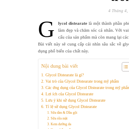
4 Tháng 4,
G
lycol distearate
là một thành phần ph
làm đẹp và chăm sóc cá nhân. Với vai t
cấu của sản phẩm mà còn mang lại các 
Bài viết này sẽ cung cấp cái nhìn sâu sắc về gl
dụng phổ biến của chất này.
Nội dung bài viết
1. Glycol Distearate là gì?
2. Vai trò của Glycol Distearate trong mỹ phẩm
3. Các ứng dụng của Glycol Distearate trong mỹ phẩ
4. Lợi ích của Glycol Distearate
5. Lưu ý khi sử dụng Glycol Distearate
6. Tỉ lệ sử dụng Glycol Distearate
1. Sữa tắm & Dầu gội
2. Sữa rửa mặt
3. Kem dưỡng da