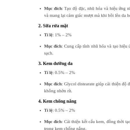
Mục đích
: Tạo độ đặc, nhũ hóa và hiệu ứng n
và mang lại cảm giác mượt mà khi bôi lên da h
2. Sữa rửa mặt
Tỉ lệ
: 1% – 2%
Mục đích
: Cung cấp tính nhũ hóa và tạo hiệu
sạch.
3. Kem dưỡng da
Tỉ lệ
: 0.5% – 2%
Mục đích
: Glycol distearate giúp cải thiện độ
không nhờn rít.
4. Kem chống nắng
Tỉ lệ
: 0.5% – 2%
Mục đích
: Cải thiện kết cấu kem, đồng thời t
trong kem chống nắng.