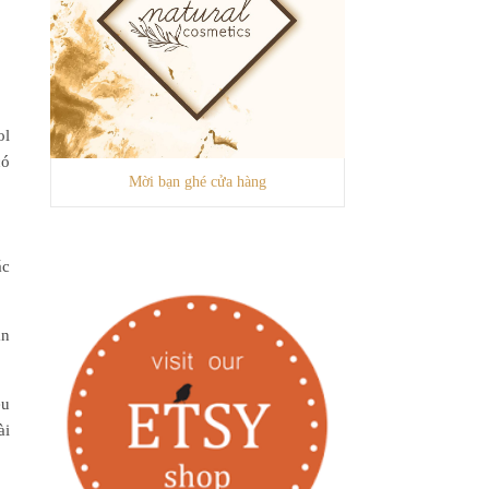
ol
có
Mời bạn ghé cửa hàng
ác
ản
ệu
ài