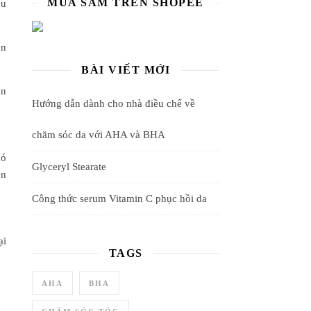
MUA SẮM TRÊN SHOPEE
ệu
ên
BÀI VIẾT MỚI
ản
Hướng dẫn dành cho nhà điều chế về
chăm sóc da với AHA và BHA
có
Glyceryl Stearate
ên
Công thức serum Vitamin C phục hồi da
ại
TAGS
AHA
BHA