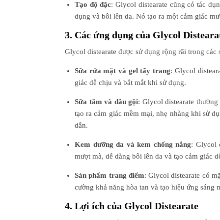
Tạo độ đặc
: Glycol distearate cũng có tác d
dụng và bôi lên da. Nó tạo ra một cảm giác mượ
3. Các ứng dụng của Glycol Distear
Glycol distearate được sử dụng rộng rãi trong cá
Sữa rửa mặt và gel tẩy trang
: Glycol distea
giác dễ chịu và bắt mắt khi sử dụng.
Sữa tắm và dầu gội
: Glycol distearate thườn
tạo ra cảm giác mềm mại, nhẹ nhàng khi sử dụn
dẫn.
Kem dưỡng da và kem chống nắng
: Glycol
mượt mà, dễ dàng bôi lên da và tạo cảm giác dễ
Sản phẩm trang điểm
: Glycol distearate có 
cường khả năng hòa tan và tạo hiệu ứng sáng m
4. Lợi ích của Glycol Distearate