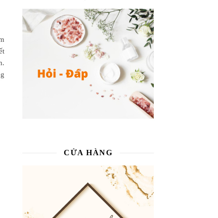
dụng trong mỹ phẩm
ẩm
ết
m.
ng
CỬA HÀNG