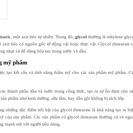
tearic
, một axit béo tự nhiên. Trong đó,
glycol
thường là ethylene glyc
i axit béo có nguồn gốc từ động vật hoặc thực vật. Glycol distearate 
ng nhạt và dễ dàng hòa tan trong nước và dầu.
ong mỹ phẩm
 việc tạo kết cấu và tính năng thẩm mỹ cho các sản phẩm mỹ phẩm. C
n các thành phần dầu và nước trong công thức, tạo ra sự ổn định cho s
c sản phẩm như kem dưỡng, sữa tắm, hay dầu gội không bị tách lớp.
ong những đặc điểm nổi bật của glycol distearate là khả năng tạo ra hi
 mỹ của sản phẩm. Các sản phẩm có glycol distearate thường có vẻ ngo
ợng mạnh mẽ với người tiêu dùng.