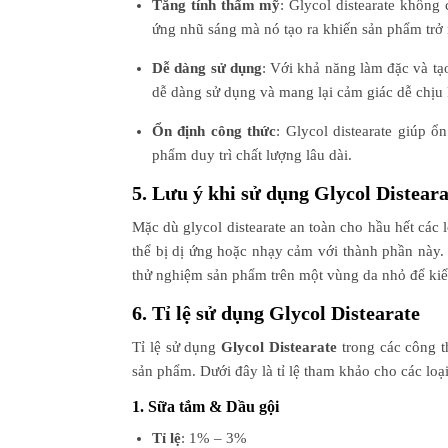
Tăng tính thẩm mỹ
: Glycol distearate không
ứng nhũ sáng mà nó tạo ra khiến sản phẩm trở 
Dễ dàng sử dụng
: Với khả năng làm đặc và tạ
dễ dàng sử dụng và mang lại cảm giác dễ chịu k
Ổn định công thức
: Glycol distearate giúp 
phẩm duy trì chất lượng lâu dài.
5. Lưu ý khi sử dụng Glycol Disteara
Mặc dù glycol distearate an toàn cho hầu hết các
thể bị dị ứng hoặc nhạy cảm với thành phần này.
thử nghiệm sản phẩm trên một vùng da nhỏ để kiể
6. Tỉ lệ sử dụng
Glycol Distearate
Tỉ lệ sử dụng
Glycol Distearate
trong các công t
sản phẩm. Dưới đây là tỉ lệ tham khảo cho các loạ
1. Sữa tắm & Dầu gội
Tỉ lệ
: 1% – 3%