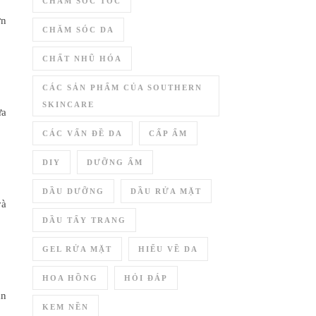
CHĂM SÓC TÓC
ơn
CHĂM SÓC DA
CHẤT NHŨ HÓA
CÁC SẢN PHẨM CỦA SOUTHERN
SKINCARE
ửa
CÁC VẤN ĐỀ DA
CẤP ẨM
DIY
DƯỠNG ẨM
DẦU DƯỠNG
DẦU RỬA MẶT
và
DẦU TẨY TRANG
GEL RỬA MẶT
HIỂU VỀ DA
HOA HỒNG
HỎI ĐÁP
ần
KEM NỀN