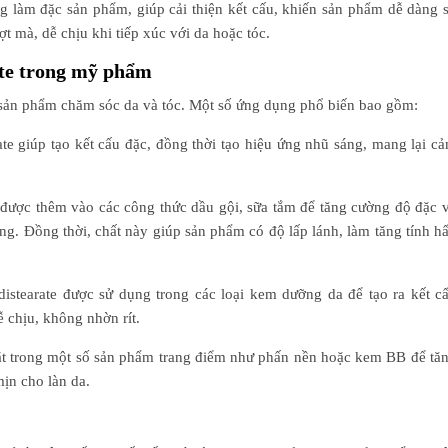
ụng làm đặc sản phẩm, giúp cải thiện kết cấu, khiến sản phẩm dễ dàng 
t mà, dễ chịu khi tiếp xúc với da hoặc tóc.
ate trong mỹ phẩm
c sản phẩm chăm sóc da và tóc. Một số ứng dụng phổ biến bao gồm:
rate giúp tạo kết cấu đặc, đồng thời tạo hiệu ứng nhũ sáng, mang lại c
g được thêm vào các công thức dầu gội, sữa tắm để tăng cường độ đặc 
g. Đồng thời, chất này giúp sản phẩm có độ lấp lánh, làm tăng tính h
 distearate được sử dụng trong các loại kem dưỡng da để tạo ra kết c
 chịu, không nhờn rít.
mặt trong một số sản phẩm trang điểm như phấn nền hoặc kem BB để tă
ịn cho làn da.