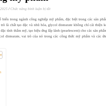
ở Glycol Distearate: Vai trò và ứng 
 2025
/
Chức năng bình luận bị tắt
ổ biến trong ngành công nghiệp mỹ phẩm, đặc biệt trong các sản ph
rò là chất tạo đặc và nhũ hóa, glycol distearate không chỉ cải thiện k
đặc tính thẩm mỹ, tạo hiệu ứng lấp lánh (pearlescent) cho các sản phẩ
ycol distearate, vai trò của nó trong các công thức mỹ phẩm và các ứ
m