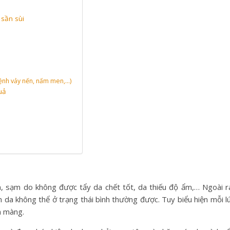
sần sùi
bệnh vảy nến, nấm men,…)
uả
, sạm do không được tẩy da chết tốt, da thiếu độ ẩm,… Ngoài r
n da không thể ở trạng thái bình thường được. Tuy biểu hiện mỗi l
n màng.