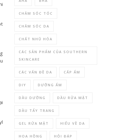
AHA
BHA
hi
CHĂM SÓC TÓC
ót
CHĂM SÓC DA
CHẤT NHŨ HÓA
CÁC SẢN PHẨM CỦA SOUTHERN
ng
SKINCARE
ầu
CÁC VẤN ĐỀ DA
CẤP ẨM
DIY
DƯỠNG ẨM
DẦU DƯỠNG
DẦU RỬA MẶT
ại
DẦU TẨY TRANG
yl
GEL RỬA MẶT
HIỂU VỀ DA
HOA HỒNG
HỎI ĐÁP