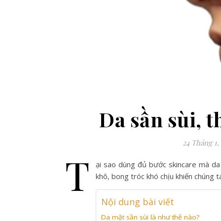
Da sần sùi, t
24 Tháng 1,
T
ại sao dùng đủ bước skincare mà da 
khô, bong tróc khó chịu khiến chúng 
Nội dung bài viết
Da mặt sần sùi là như thế nào?