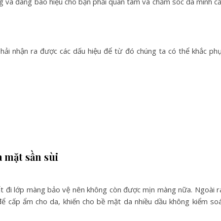
ơng và đang báo hiệu cho bạn phải quan tâm và chăm sóc da mình c
hải nhận ra được các dấu hiệu để từ đó chúng ta có thể khắc ph
 mặt sần sùi
ất đi lớp màng bảo vệ nên không còn được mịn màng nữa. Ngoài r
ể cấp ẩm cho da, khiến cho bề mặt da nhiều dầu không kiểm so