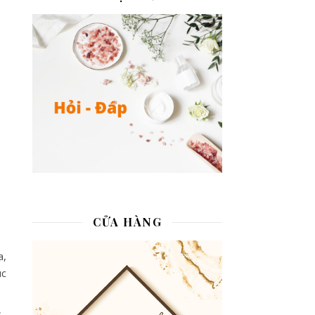
CỬA HÀNG
a,
úc