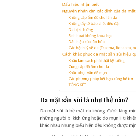
Dấu hiệu nhận biết
Nguyên nhân cần xác định của da mặt 
Không cấp ẩm đủ cho làn da
Không tẩy tế bào chết đều đặn
Da bị kích ứng
Sinh hoạt không khoa học
Dấu hiệu của lão hóa
Các bệnh lý về da (Eczema, Rosacea, 
Cách khắc phục da mặt sần sùi hiệu q
Khâu làm sạch phải thật kỹ lưỡng
Cung cấp độ ẩm cho da
Khắc phục vấn đề mụn
Các phương pháp kết hợp cùng hỗ trợ
TỔNG KẾT
Da mặt sần sùi là như thế nào?
Da mặt sùi là bề mặt da không được láng mịn
những người bị kích ứng hoặc do mụn li ti khiế
khác nhau nhưng biểu hiện đều không được mị