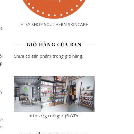
ETSY SHOP SOUTHERN SKINCARE
ta
GIỎ HÀNG CỦA BẠN
ôi
Chưa có sản phẩm trong giỏ hàng.
ịp
ay
https://g.co/kgs/q5uYPd
sẽ
ên