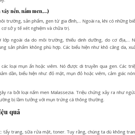
h vảy nến, nấm men,…)
ôi trường, sản phẩm, gen từ gia đình,… Ngoài ra, khi có những bi
 cơ sở y tế xét nghiệm và chữa trị.
ở lớp ngoài da do môi trường, thiếu dinh dưỡng, do cơ địa,… 
ụng sản phẩm không phù hợp. Các biểu hiện như khô căng da, xu
các loại mụn ẩn hoặc viêm. Nó được di truyền qua gen. Các tri
giảm dần, biểu hiện như: đỏ mặt, mụn đỏ hoặc viêm, cảm giác nó
ây ra bởi loại nấm men Malassezia. Triệu chứng xảy ra như ngứ
thường bị lầm tưởng với mụn trứng cá thông thường.
iệu quả
 tẩy trang, sữa rửa mặt, toner. Tuy rằng, chúng ta dù không tra