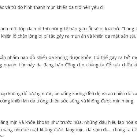
c và từ đó hình thành mụn khiến da trở nên yếu đi.
ành một lớp da mới thì những tế bào già cỗi sẽ bị loại bỏ. Chúng 
khiến lỗ chân lông bị bí tắc gây ra mụn ẩn và khiến da mặt sần sùi.
 sản phẩm nào đó khiến da không được khỏe. Có thể gây ra bởi m
ng quanh. Lúc này da đang báo động cho chúng ta để cứu chữa k
 nạp không đủ lượng nước, ăn uống không đều độ và ăn nhiều đồ c
 cũng khiến làn da trông thiếu sức sống và không được mịn màng.
 căng mịn và khỏe khoắn như trước nữa, những dấu hiệu lão hóa 
ng mang như bề mặt không được láng mịn, da sạm đi,… chúng ta n
ày.