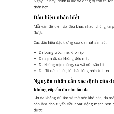
Ngay lúc này, chính là lúc da đang bị tổn thư
thận hơn.
Dấu hiệu nhận biết
Mỗi vấn đề trên da đều khác nhau, chúng ta p
được.
Các dấu hiệu đặc trưng của da mặt sần sùi:
Da bong tróc nhẹ, khô ráp
Da sạm đi, da không đều màu
Da không mịn màng, có vài nốt sần li li
Da đổ dầu nhiều, lỗ chân lông nhìn to hơn
Nguyên nhân cần xác định của da
Không cấp ẩm đủ cho làn da
Khi da không đủ ẩm sẽ trở nên khô cằn, da m
còn làm cho tuyến dầu hoạt động mạnh hơn đ
được.