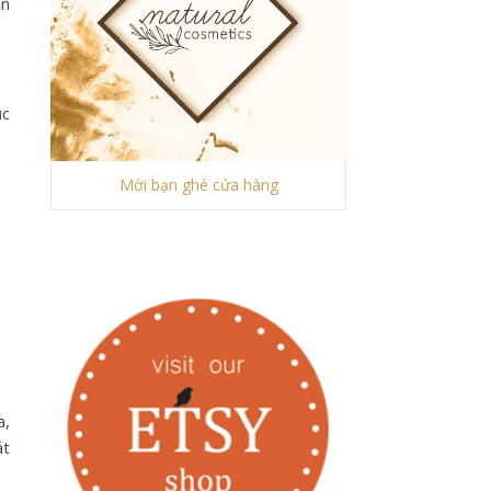
ẩn
ục
Mời bạn ghé cửa hàng
a,
át