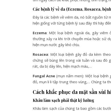
Các bệnh lý về da (Eczema, Rosacea, bện
Đây là các bệnh về viêm da, nó bắt nguồn từ m
hiện giống với từng bệnh lý sau đây thì hãy đến
Eczema
: Một loại bệnh ngoài da, gây viêm 
thường xảy ra khi trời chuyển mùa hoặc sử d
hiện mụn nước gây khó chịu.
Rosacea
: Một loại bệnh gây đỏ da kèm theo 
chứng sẽ bùng lên trong vài tuần và sau đó 
rát, da bị dày lên, hiện mạch máu,…
Fungal Acne
(mụn nấm men): Một loại bệnh g
đỏ, mụn li li tập trung theo vùng,… Chúng ta 
Cách khắc phục da mặt sần sùi h
Khâu làm sạch phải thật kỹ lưỡng
Khâu làm sạch của chúng ta bao gồm các bước: