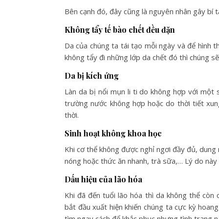
Bên cạnh đó, đây cũng là nguyên nhân gây bí tắ
Không tẩy tế bào chết đều đặn
Da của chúng ta tái tạo mỗi ngày và để hình th
không tẩy đi những lớp da chết đó thì chúng sẽ 
Da bị kích ứng
Làn da bị nổi mụn li ti do không hợp với một
trường nước không hợp hoặc do thời tiết xu
thời.
Sinh hoạt không khoa học
Khi cơ thể không được nghỉ ngơi đầy đủ, dung
nóng hoặc thức ăn nhanh, trà sữa,… Lý do này
Dấu hiệu của lão hóa
Khi đã đến tuổi lão hóa thì da không thể còn
bắt đầu xuất hiện khiến chúng ta cực kỳ hoa
tìm ngay cách để khắc phục nhưng tình trạng n