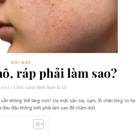
HỎI-ĐÁP
hô, ráp phải làm sao?
ở Da sần sùi, thô, ráp phải làm sao
 2023
/
Chức năng bình luận bị tắt
vẫn không thể láng mịn? Da mặt sần sùi, sạm, lỗ chân lông to h
ta đau đầu không biết phải làm sao để chấm dứt.