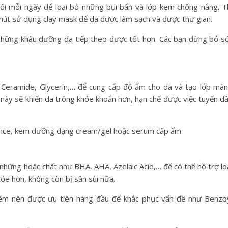
ối mỗi ngày để loại bỏ những bụi bẩn và lớp kem chống nắng. T
hút sử dụng clay mask để da được làm sạch và được thư giãn.
những khâu dưỡng da tiếp theo được tốt hơn. Các bạn đừng bỏ s
, Ceramide, Glycerin,… để cung cấp độ ẩm cho da và tạo lớp mà
ày sẽ khiến da trông khỏe khoắn hơn, hạn chế được việc tuyến d
nce, kem dưỡng dạng cream/gel hoặc serum cấp ẩm.
o những hoặc chất như BHA, AHA, Azelaic Acid,… để có thể hỗ trợ lo
ỏe hơn, không còn bị sần sùi nữa.
iêm nên được ưu tiên hàng đầu để khắc phục vấn đề như Benzo