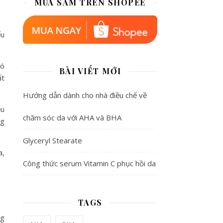
MUA SẮM TRÊN SHOPEE
ểu
Nó
BÀI VIẾT MỚI
ất
Hướng dẫn dành cho nhà điều chế về
ệu
chăm sóc da với AHA và BHA
ng
Glyceryl Stearate
a,
Công thức serum Vitamin C phục hồi da
TAGS
ng