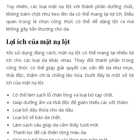
Tuy nhiên, các loại mặt nạ lột với thành phần dưỡng chất,
không bám chặt như keo lên da có thể mang lại lợi ích. Điều
quan trọng là chọn công thức có thể dễ dàng lột ra mà
không gây tổn thương cho da.
Lợi ích của mặt nạ lột
Khi sử dụng đúng cách, mặt nạ lột có thể mang lại nhiều lợi
ích cho các loại da khác nhau. Thay đổi thành phần trong
công thức có thể giúp giải quyết các vấn đề da như mụn,
thải độc, thậm chí là chống lão hóa. Dưới đây là một số lợi
ích của mặt nạ lột:
Có thể làm sạch lỗ chân lông và loại bỏ tạp chất.
Giúp dưỡng ẩm và thải độc để giảm thiểu các vết thâm.
Loại bỏ dầu thừa cho da dầu.
Loại bỏ tế bào da chết.
Làm sạch sâu giúp da cảm thấy tươi mới.
Thanh lọc để cải thiện tông màu da.
Giúp loại bỏ lông tơ và các lông mịn trên mặt.