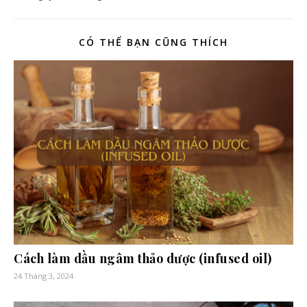
CÓ THỂ BẠN CŨNG THÍCH
Cách làm dầu ngâm thảo dược (infused oil)
24 Tháng 3, 2024