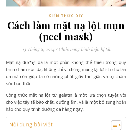
KIẾN THỨC DIY
Cách làm mặt nạ lột mụn
(peel mask)
ở Cách làm
13 Tháng 8, 2024
/
Chức năng bình luận bị tắt
Mặt nạ dưỡng da là một phần không thể thiếu trong quy
trình chăm sóc da, không chỉ vì chúng mang lại lợi ích cho làn
da mà còn giúp ta có những phút giây thư giãn và tự chăm
sóc bản thân.
Công thức mặt nạ lột từ gelatin là một lựa chọn tuyệt vời
cho việc tẩy tế bào chết, dưỡng ẩm, và là một bổ sung hoàn
hảo cho quy trình dưỡng da hàng ngày.
Nội dung bài viết