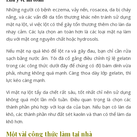
Những người có bệnh eczema, vảy nến, rosacea, da bị cháy
nắng, và các vấn đề da tổn thương khác nên tránh sử dụng
mặt nạ lột, vì việc lột có thể gây tổn thương thêm cho làn da
nhạy cảm. Các lựa chọn an toàn hơn là các loại mặt nạ làm
dịu với mật ong nguyên chất hoặc hydrosols.
Nếu mặt nạ quá khó để lột ra và gây đau, bạn chỉ cần rửa
sạch bằng nước ấm. Tôi đã cố gắng điều chỉnh tỷ lệ gelatin
trong các công thức dưới đây để chúng có độ bám dính vừa
phải, nhưng không quá mạnh. Càng thoa dày lớp gelatin, thì
lực kéo càng mạnh.
Vì mặt nạ lột tẩy da chết rất sâu, tốt nhất chỉ nên sử dụng
không quá một lần mỗi tuần. Điều quan trọng là chọn các
thành phần phù hợp với loại da của bạn. Nếu bạn có làn da
khô, các thành phần như đất sét kaolin và than có thể làm da
khô hơn.
Một vài công thức làm tại nhà