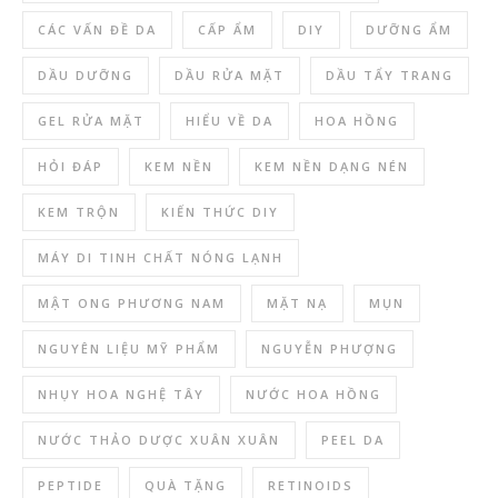
CÁC VẤN ĐỀ DA
CẤP ẨM
DIY
DƯỠNG ẨM
DẦU DƯỠNG
DẦU RỬA MẶT
DẦU TẨY TRANG
GEL RỬA MẶT
HIỂU VỀ DA
HOA HỒNG
HỎI ĐÁP
KEM NỀN
KEM NỀN DẠNG NÉN
KEM TRỘN
KIẾN THỨC DIY
MÁY DI TINH CHẤT NÓNG LẠNH
MẬT ONG PHƯƠNG NAM
MẶT NẠ
MỤN
NGUYÊN LIỆU MỸ PHẨM
NGUYỄN PHƯỢNG
NHỤY HOA NGHỆ TÂY
NƯỚC HOA HỒNG
NƯỚC THẢO DƯỢC XUÂN XUÂN
PEEL DA
PEPTIDE
QUÀ TẶNG
RETINOIDS