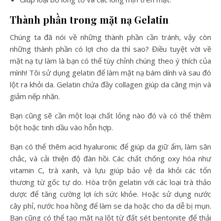
Thành phần trong mặt nạ Gelatin
Chúng ta đã nói về những thành phần cần tránh, vậy còn
những thành phần có lợi cho da thì sao? Điều tuyệt vời về
mặt nạ tự làm là bạn có thể tùy chỉnh chúng theo ý thích của
mình! Tôi sử dụng gelatin để làm mặt nạ bám dính và sau đó
lột ra khỏi da. Gelatin chứa đầy collagen giúp da căng mịn và
giảm nếp nhăn.
Bạn cũng sẽ cần một loại chất lỏng nào đó và có thể thêm
bột hoặc tinh dầu vào hỗn hợp.
Bạn có thể thêm acid hyaluronic để giúp da giữ ẩm, làm săn
chắc, và cải thiện độ đàn hồi. Các chất chống oxy hóa như
vitamin C, trà xanh, và lựu giúp bảo vệ da khỏi các tổn
thương từ gốc tự do. Hòa trộn gelatin với các loại trà thảo
dược để tăng cường lợi ích sức khỏe. Hoặc sử dụng nước
cây phỉ, nước hoa hồng để làm se da hoặc cho da dễ bị mụn.
Bạn cũng có thể tạo mặt nạ lột từ đất sét bentonite để thải