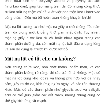
phần hoạt tính như polyvinyl alcohol và polyvinyl acetate
(như keo dán), giúp tạo màng trên da. Có những công thức
tự làm mặt nạ thậm chí đề xuất việc pha trộn keo Elmer vào
công thức – điều mà tôi hoàn toàn không khuyến khích!
Mặt nạ lột tương tự như mặt nạ giấy ở chỗ chúng đều nằm
trên da trong một khoảng thời gian nhất định. Tuy nhiên,
mặt nạ giấy được làm từ vải hoặc nhựa ngâm trong các
thành phần dưỡng da, còn mặt nạ lột bắt đầu ở dạng lỏng
và sau đó cứng lại trước khi được lột bỏ.
Mặt nạ lột có tốt cho da không?
Nếu chúng chứa keo, hóa chất mạnh, phẩm màu, và các
thành phần không rõ ràng, thì câu trả lời là không. Một số
mặt nạ lột cũng khó lột ra và không phù hợp với da nhạy
cảm, gây ra đỏ da, kích ứng, ngứa ngáy, và các tổn thương
khác. Mặc dù các thành phần như glycolic acid và salicylic
acid có thể giúp giảm các vết thâm, nhưng chúng cũng có
thể gây kích ứng rất mạnh.