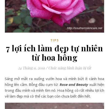
TIPS
7 lợi ích làm đẹp tự nhiên
từ hoa hồng
ở 7 lợi ích
24 Tháng 9, 2019
/
Chức năng bình luận bị tắt
Sáng mở mắt ra xuống vườn hoa và mình bứt ít cành hoa
hồng lên cắm. Bỗng đâu cụm từ:
Rose and Beauty
xuất hiện
trong đầu mình và mình tìm nó. Hoa hồng có rất nhiều lợi ích
về làm đẹp mà có thể các bạn còn chưa biết đến hết.