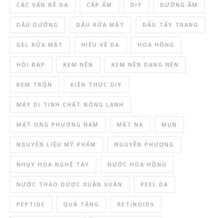
CÁC VẤN ĐỀ DA
CẤP ẨM
DIY
DƯỠNG ẨM
DẦU DƯỠNG
DẦU RỬA MẶT
DẦU TẨY TRANG
GEL RỬA MẶT
HIỂU VỀ DA
HOA HỒNG
HỎI ĐÁP
KEM NỀN
KEM NỀN DẠNG NÉN
KEM TRỘN
KIẾN THỨC DIY
MÁY DI TINH CHẤT NÓNG LẠNH
MẬT ONG PHƯƠNG NAM
MẶT NẠ
MỤN
NGUYÊN LIỆU MỸ PHẨM
NGUYỄN PHƯỢNG
NHỤY HOA NGHỆ TÂY
NƯỚC HOA HỒNG
NƯỚC THẢO DƯỢC XUÂN XUÂN
PEEL DA
PEPTIDE
QUÀ TẶNG
RETINOIDS