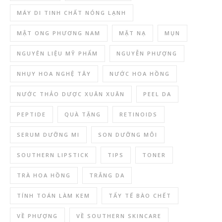
MÁY DI TINH CHẤT NÓNG LẠNH
MẬT ONG PHƯƠNG NAM
MẶT NẠ
MỤN
NGUYÊN LIỆU MỸ PHẨM
NGUYỄN PHƯỢNG
NHỤY HOA NGHỆ TÂY
NƯỚC HOA HỒNG
NƯỚC THẢO DƯỢC XUÂN XUÂN
PEEL DA
PEPTIDE
QUÀ TẶNG
RETINOIDS
SERUM DƯỠNG MI
SON DƯỠNG MÔI
SOUTHERN LIPSTICK
TIPS
TONER
TRÀ HOA HỒNG
TRẮNG DA
TÍNH TOÁN LÀM KEM
TẨY TẾ BÀO CHẾT
VỀ PHƯỢNG
VỀ SOUTHERN SKINCARE