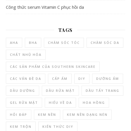
Công thức serum Vitamin C phục hồi da
TAGS
AHA
BHA
CHĂM SÓC TÓC
CHĂM SÓC DA
CHẤT NHŨ HÓA
CÁC SẢN PHẨM CỦA SOUTHERN SKINCARE
CÁC VẤN ĐỀ DA
CẤP ẨM
DIY
DƯỠNG ẨM
DẦU DƯỠNG
DẦU RỬA MẶT
DẦU TẨY TRANG
GEL RỬA MẶT
HIỂU VỀ DA
HOA HỒNG
HỎI ĐÁP
KEM NỀN
KEM NỀN DẠNG NÉN
KEM TRỘN
KIẾN THỨC DIY