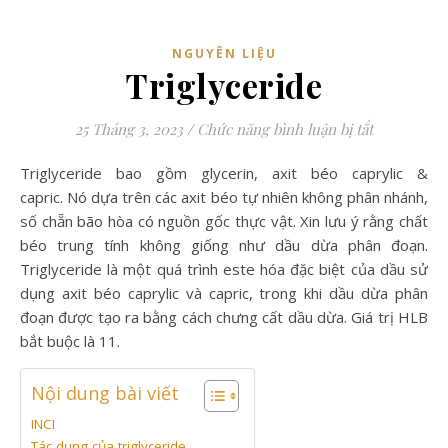
NGUYÊN LIỆU
Triglyceride
ở Triglycer
25 Tháng 3, 2023
/
Chức năng bình luận bị tắt
Triglyceride
bao gồm glycerin, axit béo caprylic &
capric.
Nó dựa trên các axit béo tự nhiên không phân nhánh,
số chẵn bão hòa có nguồn gốc thực vật. Xin lưu ý rằng chất
béo trung tính không giống như dầu dừa phân đoạn.
Triglyceride là một quá trình este hóa đặc biệt của dầu sử
dụng axit béo caprylic và capric, trong khi dầu dừa phân
đoạn được tạo ra bằng cách chưng cất dầu dừa. Giá trị HLB
bắt buộc là 11.
Nội dung bài viết
INCI
Tác dụng của triglyceride