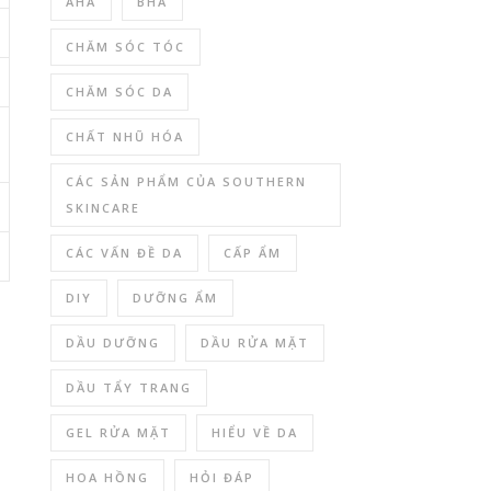
AHA
BHA
CHĂM SÓC TÓC
CHĂM SÓC DA
CHẤT NHŨ HÓA
CÁC SẢN PHẨM CỦA SOUTHERN
SKINCARE
CÁC VẤN ĐỀ DA
CẤP ẨM
DIY
DƯỠNG ẨM
DẦU DƯỠNG
DẦU RỬA MẶT
DẦU TẨY TRANG
GEL RỬA MẶT
HIỂU VỀ DA
HOA HỒNG
HỎI ĐÁP