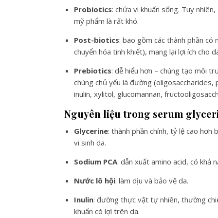
Probiotics
: chứa vi khuẩn sống. Tuy nhiên,
mỹ phẩm là rất khó.
Post-biotics
: bao gồm các thành phần có n
chuyển hóa tinh khiết), mang lại lợi ích cho
Prebiotics
: dễ hiểu hơn – chúng tạo môi tr
chúng chủ yếu là đường (oligosaccharides, p
inulin, xylitol, glucomannan, fructooligosa
Nguyên liệu trong serum glyceri
Glycerine
: thành phần chính, tỷ lệ cao hơn 
vi sinh da.
Sodium PCA
: dẫn xuất amino acid, có khả
Nước lô hội
: làm dịu và bảo vệ da.
Inulin
: đường thực vật tự nhiên, thường chi
khuẩn có lợi trên da.