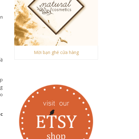
ên
Mời bạn ghé cửa hàng
bề
ập
ng
ho
ặc