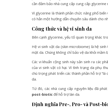
cần đảm bảo nhà cung cấp cung cấp glycerine 
Vì glycerine là thành phần chức năng phổ biế
có hẳn một hướng dẫn chuyên sâu dành cho nh
Công thức và hệ vi sinh da
Bên cạnh glycerine, yếu tố quan trọng khác tr
Hệ vi sinh vật da (skin microbiome) là hệ sinh
mặt da. Chúng không chỉ bảo vệ da khỏi mầm bệ
Các vi khuẩn cộng sinh này sản sinh ra các p
của vi sinh vật có hại. Vì tình trạng da phụ
chú trọng phát triển các thành phần hỗ trợ “l
da.
Từ đó, các nhà cung cấp nguyên liệu đã phát
post-biotic
để hỗ trợ làn da.
Định nghĩa Pre-, Pro- và Post-bi