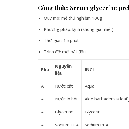
Công thức: Serum glycerine preb
Quy mô: mẻ thử nghiệm 100g
Phương pháp: lạnh (không gia nhiệt)
Thời gian: 15 phút
Trình độ: mới bắt đầu
Nguyên
Pha
INCI
liệu
A
Nước cất
Aqua
A
Nước lô hội
Aloe barbadensis leaf 
A
Glycerine
Glycerin
A
Sodium PCA
Sodium PCA