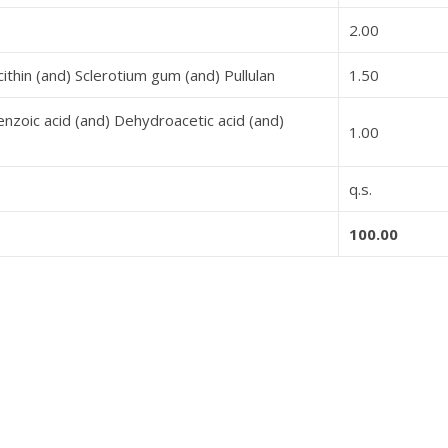
2.00
thin (and) Sclerotium gum (and) Pullulan
1.50
enzoic acid (and) Dehydroacetic acid (and)
1.00
q.s.
100.00