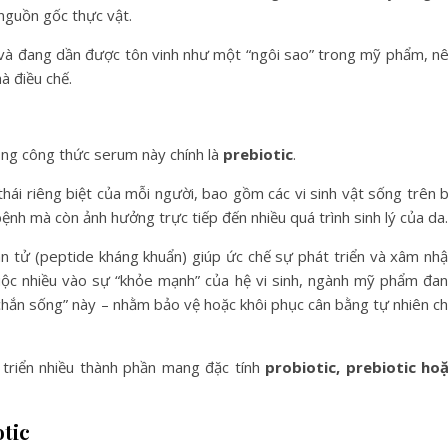
nguồn gốc thực vật.
n và đang dần được tôn vinh như một “ngôi sao” trong mỹ phẩm, n
à điều chế.
ong công thức serum này chính là
prebiotic
.
 thái riêng biệt của mỗi người, bao gồm các vi sinh vật sống trên 
nh mà còn ảnh hưởng trực tiếp đến nhiều quá trình sinh lý của da.
hân tử (peptide kháng khuẩn) giúp ức chế sự phát triển và xâm nh
 thuộc nhiều vào sự “khỏe mạnh” của hệ vi sinh, ngành mỹ phẩm đa
á chắn sống” này – nhằm bảo vệ hoặc khôi phục cân bằng tự nhiên c
 triển nhiều thành phần mang đặc tính
probiotic, prebiotic ho
otic