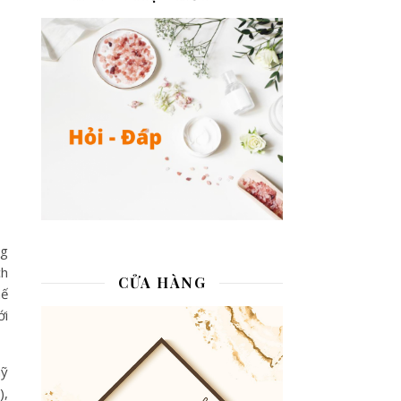
ng
ch
CỬA HÀNG
hế
ới
mỹ
),