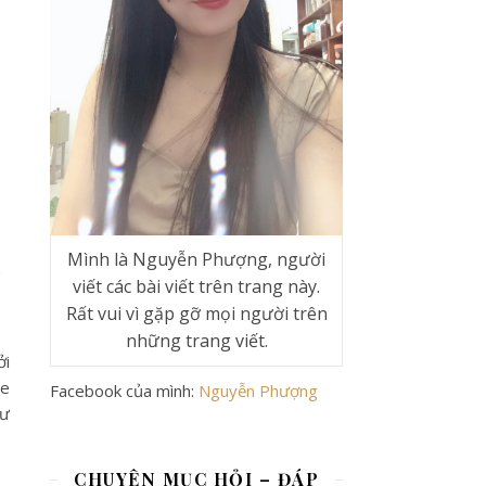
c
Mình là Nguyễn Phượng, người
viết các bài viết trên trang này.
prebiotic
Rất vui vì gặp gỡ mọi người trên
những trang viết.
ởi
ne
Facebook của mình:
Nguyễn Phượng
hư
CHUYÊN MỤC HỎI – ĐÁP