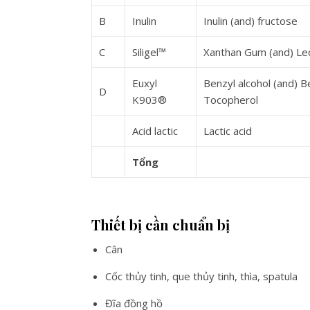
B
Inulin
Inulin (and) fructose
C
Siligel™
Xanthan Gum (and) Leci
Euxyl
Benzyl alcohol (and) B
D
K903®
Tocopherol
Acid lactic
Lactic acid
Tổng
Thiết bị cần chuẩn bị
Cân
Cốc thủy tinh, que thủy tinh, thìa, spatula
Đĩa đồng hồ