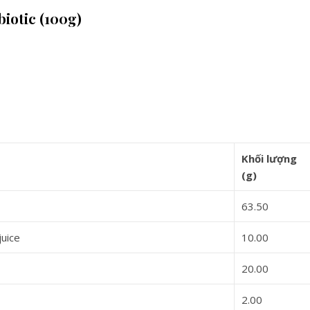
iotic (100g)
Khối lượng
(g)
63.50
juice
10.00
20.00
2.00