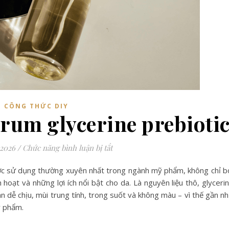
CÔNG THỨC DIY
erum glycerine prebioti
ở Cách điều chế serum glycerine 
 2026
/
Chức năng bình luận bị tắt
ược sử dụng thường xuyên nhất trong ngành mỹ phẩm, không chỉ b
h hoạt và những lợi ích nổi bật cho da. Là nguyên liệu thô, glyceri
n dễ chịu, mùi trung tính, trong suốt và không màu – vì thế gần n
ỹ phẩm.