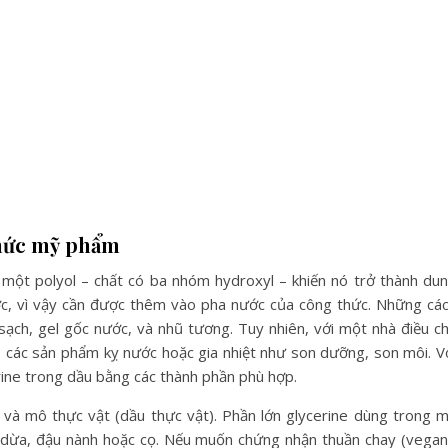
thức mỹ phẩm
 một polyol – chất có ba nhóm hydroxyl – khiến nó trở thành du
ước, vì vậy cần được thêm vào pha nước của công thức. Những cá
ạch, gel gốc nước, và nhũ tương. Tuy nhiên, với một nhà điều c
 các sản phẩm kỵ nước hoặc gia nhiệt như son dưỡng, son môi. V
erine trong dầu bằng các thành phần phù hợp.
 và mô thực vật (dầu thực vật). Phần lớn glycerine dùng trong 
 dừa, đậu nành hoặc cọ. Nếu muốn chứng nhận thuần chay (vegan