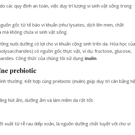
 do các quy định an toàn, việc duy trì lượng vi sinh vật sống trong
guồn gốc từ tế bào vi khuẩn (như lysates, dịch lên men, chất
 da mà không chứa vi sinh vật sống.
ường nuôi dưỡng có lợi cho vi khuẩn cộng sinh trên da. Hóa học củ
olysaccharides) có nguồn gốc thực vật, ví dụ: fructose, glucose,
ccharides. Công thức của chúng tôi sử dụng
inulin
.
ne prebiotic
bình thường. Kết hợp cùng prebiotic (inulin) giúp duy trì cân bằng h
 năng hút ẩm, dưỡng ẩm và làm mềm da rất tốt.
ết xuất từ rễ rau diếp xoăn, là nguồn dưỡng chất tuyệt vời cho vi