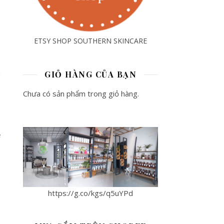
ETSY SHOP SOUTHERN SKINCARE
a
GIỎ HÀNG CỦA BẠN
Chưa có sản phẩm trong giỏ hàng.
ệ
https://g.co/kgs/q5uYPd