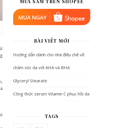
MUA SẮM TRÊN SHOPEE
BÀI VIẾT MỚI
từ
Hướng dẫn dành cho nhà điều chế về
ng
chăm sóc da với AHA và BHA
Glyceryl Stearate
n,
mà
Công thức serum Vitamin C phục hồi da
có
TAGS