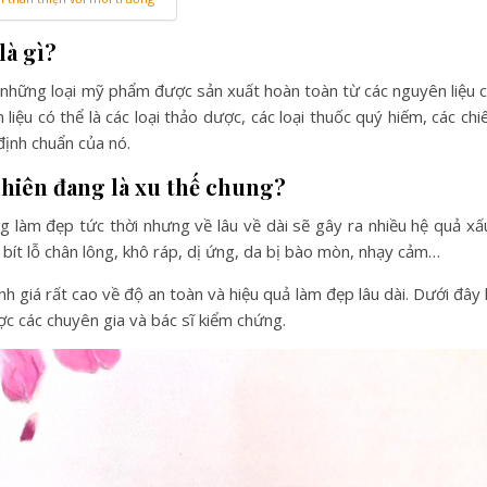
là gì?
 những loại mỹ phẩm được sản xuất hoàn toàn từ các nguyên liệu 
iệu có thể là các loại thảo dược, các loại thuốc quý hiếm, các chi
 định chuẩn của nó.
hiên đang là xu thế chung?
 làm đẹp tức thời nhưng về lâu về dài sẽ gây ra nhiều hệ quả xấ
 bít lỗ chân lông, khô ráp, dị ứng, da bị bào mòn, nhạy cảm…
h giá rất cao về độ an toàn và hiệu quả làm đẹp lâu dài. Dưới đây 
ợc các chuyên gia và bác sĩ kiểm chứng.