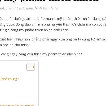
ở Xu thế sử dụng mỹ phẩm th
ột, 2020
/
Chức năng bình luận bị tắt
 lâu, nuôi dưỡng làn da khỏe mạnh, mỹ phẩm thiên nhiên đang d
hững được đông đảo chị em phụ nữ yêu thích lựa chọn mà còn có r
tư gia công mỹ phẩm thiên nhiên nhiều hơn.
uất hiện nhiều hơn. Chẳng phải ngày xưa ông bà ta cũng tự làm s
m sóc da cho mình?
 càng ngày càng yêu thích mỹ phẩm thiên nhiên nhé!
u thế chung?
h thân thiện với môi trường