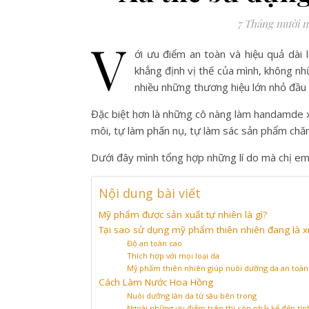
7 Tháng mười m
V
ới ưu điểm an toàn và hiệu quả dài
khẳng định vị thế của mình, không n
nhiều những thương hiệu lớn nhỏ đầu 
Đặc biệt hơn là những cô nàng làm handamde x
môi, tự làm phấn nụ, tự làm sác sản phẩm chă
Dưới đây mình tổng hợp những lí do mà chị em
Nội dung bài viết
Mỹ phẩm được sản xuất tự nhiên là gì?
Tại sao sử dụng mỹ phẩm thiên nhiên đang là x
Độ an toàn cao
Thích hợp với mọi loại da
Mỹ phẩm thiên nhiên giúp nuôi dưỡng da an toàn
Cách Làm Nước Hoa Hồng
Nuôi dưỡng làn da từ sâu bên trong
Ngoài những ưu điểm trên thì còn phải kể đến tín