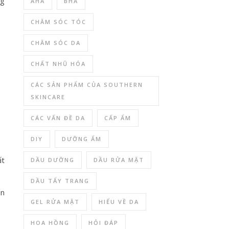
ng
AHA
BHA
CHĂM SÓC TÓC
CHĂM SÓC DA
CHẤT NHŨ HÓA
CÁC SẢN PHẨM CỦA SOUTHERN
SKINCARE
CÁC VẤN ĐỀ DA
CẤP ẨM
DIY
DƯỠNG ẨM
ất
DẦU DƯỠNG
DẦU RỬA MẶT
DẦU TẨY TRANG
ân
GEL RỬA MẶT
HIỂU VỀ DA
HOA HỒNG
HỎI ĐÁP