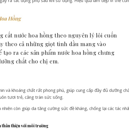
gây ra tác dụng phụ sau khi sử dụng. Hiệu quả làm đẹp vì thế cũ
Hoa Hồng
g cất nước hoa hồng theo nguyên lý lôi cuốn
ấy theo cả những giọt tinh dầu mang vào
Để tạo ra các sản phẩm nước hoa hồng chưng
dưỡng chất cho chị em.
min và khoáng chất rất phong phú, giúp cung cấp đầy đủ dưỡng ch
uôn tươi trẻ, căng tràn sức sống.
 nhiên còn giúp da tăng cường sức đề kháng, chống lại các tác nh
h thân thiện với môi trường