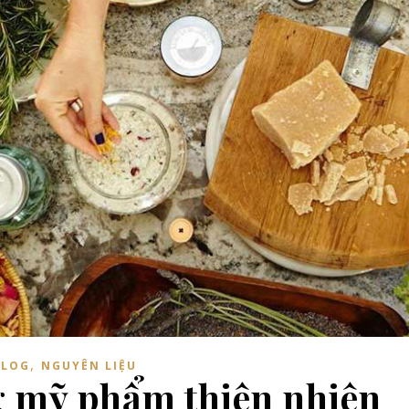
,
BLOG
NGUYÊN LIỆU
g mỹ phẩm thiên nhiên