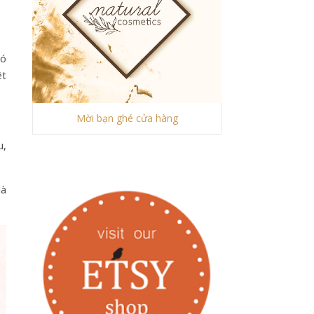
có
êt
Mời bạn ghé cửa hàng
u,
là