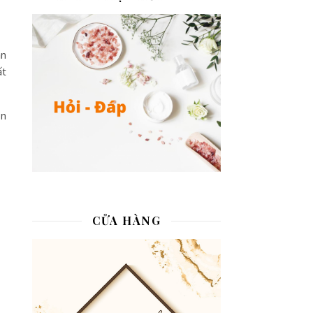
iên nhiên
ần
ất
on
CỬA HÀNG