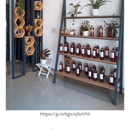
https://g.co/kgs/q5uYPd