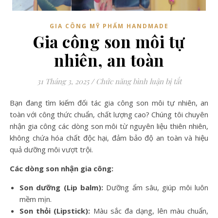
GIA CÔNG MỸ PHẨM HANDMADE
Gia công son môi tự
nhiên, an toàn
ở Gia công 
31 Tháng 3, 2025
/
Chức năng bình luận bị tắt
Bạn đang tìm kiếm đối tác gia công son môi tự nhiên, an
toàn với công thức chuẩn, chất lượng cao? Chúng tôi chuyên
nhận gia công các dòng son môi từ nguyên liệu thiên nhiên,
không chứa hóa chất độc hại, đảm bảo độ an toàn và hiệu
quả dưỡng môi vượt trội.
Các dòng son nhận gia công:
Son dưỡng (Lip balm):
Dưỡng ẩm sâu, giúp môi luôn
mềm mịn.
Son thỏi (Lipstick):
Màu sắc đa dạng, lên màu chuẩn,