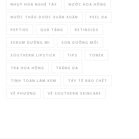
NHỤY HOA NGHỆ TÂY
NƯỚC HOA HỒNG
NƯỚC THẢO DƯỢC XUÂN XUÂN
PEEL DA
PEPTIDE
QUÀ TẶNG
RETINOIDS
SERUM DƯỠNG MI
SON DƯỠNG MÔI
SOUTHERN LIPSTICK
TIPS
TONER
TRÀ HOA HỒNG
TRẮNG DA
TÍNH TOÁN LÀM KEM
TẨY TẾ BÀO CHẾT
VỀ PHƯỢNG
VỀ SOUTHERN SKINCARE