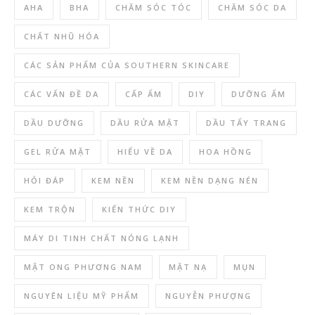
AHA
BHA
CHĂM SÓC TÓC
CHĂM SÓC DA
CHẤT NHŨ HÓA
CÁC SẢN PHẨM CỦA SOUTHERN SKINCARE
CÁC VẤN ĐỀ DA
CẤP ẨM
DIY
DƯỠNG ẨM
DẦU DƯỠNG
DẦU RỬA MẶT
DẦU TẨY TRANG
GEL RỬA MẶT
HIỂU VỀ DA
HOA HỒNG
HỎI ĐÁP
KEM NỀN
KEM NỀN DẠNG NÉN
KEM TRỘN
KIẾN THỨC DIY
MÁY DI TINH CHẤT NÓNG LẠNH
MẬT ONG PHƯƠNG NAM
MẶT NẠ
MỤN
NGUYÊN LIỆU MỸ PHẨM
NGUYỄN PHƯỢNG