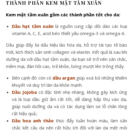
THÀNH PHẦN KEM MẶT TẦM XUÂN
Kem mặt tầm xuân gồm các thành phần tốt cho da:
Dầu hạt tầm xuân
là nguồn cung cấp dồi dào các loại
vitamin A, C, E, acid béo thiết yếu omega-3 và omega-6.
Dầu giúp đẩy lùi dấu hiệu lão hóa da, hỗ trợ tái tạo tế bào
mới, kích thích sản sinh collagen và elastin. Kết quả là sau khi
dưỡng da với dầu hạt tầm xuân, da bạn sẽ trở nên săn chắc,
mềm mại, đàn hồi cao, trẻ khỏe, bóng mượt lên trông thấy.
Bên cạnh đó còn có
dầu argan
giúp xoá bỏ những khiếm
khuyết và duy trì làn da khỏe mạnh.
Dầu Jojoba
có đặc tính nhẹ nhàng, không gây kích ứng
và là loại dầu giữ ẩm rất tốt, dễ dàng hấp thụ vào da,
giúp nuôi dưỡng da và có tác dụng làm se lỗ chân lông
rất hiệu quả.;
Dầu hoa anh thảo
thúc đẩy tuần hoàn máu, làm săn
chắc kết cấu da nên rất hữu ích đối với làn da mệt mỏi