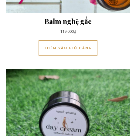
Balm nghệ gấc
119.000
₫
THÊM VÀO GIỎ HÀNG