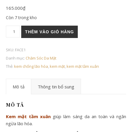
165.000
₫
Còn 7 trong kho
KEM MẶT TẦM XUÂN số lượng
THÊM VÀO GIỎ HÀNG
SKU:
FACE1
Danh mục:
Chăm Sóc Da Mặt
Thẻ:
kem chống lão hóa
,
kem mặt
,
kem mặt tầm xuân
Mô tả
Thông tin bổ sung
MÔ TẢ
Kem mặt tầm xuân
giúp làm sáng da an toàn và ngăn
ngừa lão hóa.