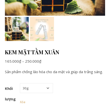
KEM MẶT TẦM XUÂN
Khoảng giá: từ 165.000₫ đến 250.000₫
165.000
₫
–
250.000
₫
Sản phẩm chống lão hóa cho da mặt và giúp da trắng sáng.
Khối
lượng
Xóa