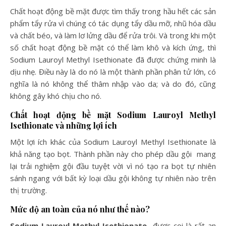
Chất hoạt động bề mặt được tìm thấy trong hầu hết các sản
phẩm tẩy rửa vì chúng có tác dụng tẩy dầu mỡ, nhũ hóa dầu
và chất béo, và làm lơ lửng dầu để rửa trôi. Và trong khi một
số chất hoạt động bề mặt có thể làm khô và kích ứng, thì
Sodium Lauroyl Methyl Isethionate đã được chứng minh là
dịu nhẹ. Điều này là do nó là một thành phần phân tử lớn, có
nghĩa là nó không thể thâm nhập vào da; và do đó, cũng
không gây khó chịu cho nó.
Chất hoạt động bề mặt
Sodium Lauroyl Methyl
Isethionate và những lợi ích
Một lợi ích khác của Sodium Lauroyl Methyl Isethionate là
khả năng tạo bọt. Thành phần này cho phép dầu gội mang
lại trải nghiệm gội đầu tuyệt vời vì nó tạo ra bọt tự nhiên
sánh ngang với bất kỳ loại dầu gội không tự nhiên nào trên
thị trường.
Mức độ an toàn của nó như thế nào?
Sodium Lauroyl Methyl Isethionate
được coi là rất an