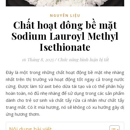
NGUYÊN LIỆU
Chất hoạt đông bề mặt
Sodium Lauroyl Methyl
Isethionate
ở Chất hoạ
16 Tháng 8, 2025
/
Chức năng bình luận bị tắt
Đây là một trong những chất hoạt động bề mặt nhẹ nhàng
nhất trên thị trường và hoạt động tốt ngay cả trong nước
cứng. Được làm từ axit béo dừa tái tạo và có thể phân hủy
hoàn toàn, nó đủ nhẹ nhàng để sử dụng trong các sản phẩm
dành cho trẻ sơ sinh và chất tẩy rửa cá nhân như chất tẩy
trang mắt. Có ít mùi hương, nó sẽ không có xu hướng gây dị
ứng hương thơm.
Nội dung bài viết