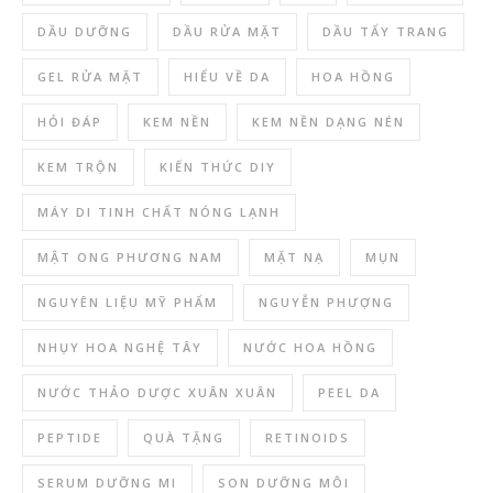
DẦU DƯỠNG
DẦU RỬA MẶT
DẦU TẨY TRANG
GEL RỬA MẶT
HIỂU VỀ DA
HOA HỒNG
HỎI ĐÁP
KEM NỀN
KEM NỀN DẠNG NÉN
KEM TRỘN
KIẾN THỨC DIY
MÁY DI TINH CHẤT NÓNG LẠNH
MẬT ONG PHƯƠNG NAM
MẶT NẠ
MỤN
NGUYÊN LIỆU MỸ PHẨM
NGUYỄN PHƯỢNG
NHỤY HOA NGHỆ TÂY
NƯỚC HOA HỒNG
NƯỚC THẢO DƯỢC XUÂN XUÂN
PEEL DA
PEPTIDE
QUÀ TẶNG
RETINOIDS
SERUM DƯỠNG MI
SON DƯỠNG MÔI