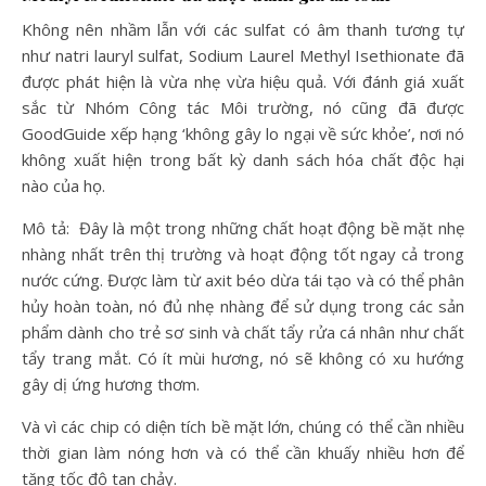
Không nên nhầm lẫn với các sulfat có âm thanh tương tự
như natri lauryl sulfat, Sodium Laurel Methyl Isethionate đã
được phát hiện là vừa nhẹ vừa hiệu quả. Với đánh giá xuất
sắc từ Nhóm Công tác Môi trường, nó cũng đã được
GoodGuide xếp hạng ‘không gây lo ngại về sức khỏe’, nơi nó
không xuất hiện trong bất kỳ danh sách hóa chất độc hại
nào của họ.
Mô tả: Đây là một trong những chất hoạt động bề mặt nhẹ
nhàng nhất trên thị trường và hoạt động tốt ngay cả trong
nước cứng. Được làm từ axit béo dừa tái tạo và có thể phân
hủy hoàn toàn, nó đủ nhẹ nhàng để sử dụng trong các sản
phẩm dành cho trẻ sơ sinh và chất tẩy rửa cá nhân như chất
tẩy trang mắt. Có ít mùi hương, nó sẽ không có xu hướng
gây dị ứng hương thơm.
Và vì các chip có diện tích bề mặt lớn, chúng có thể cần nhiều
thời gian làm nóng hơn và có thể cần khuấy nhiều hơn để
tăng tốc độ tan chảy.