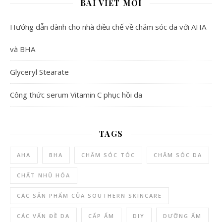
BÀI VIẾT MỚI
Hướng dẫn dành cho nhà điều chế về chăm sóc da với AHA
và BHA
Glyceryl Stearate
Công thức serum Vitamin C phục hồi da
TAGS
AHA
BHA
CHĂM SÓC TÓC
CHĂM SÓC DA
CHẤT NHŨ HÓA
CÁC SẢN PHẨM CỦA SOUTHERN SKINCARE
CÁC VẤN ĐỀ DA
CẤP ẨM
DIY
DƯỠNG ẨM