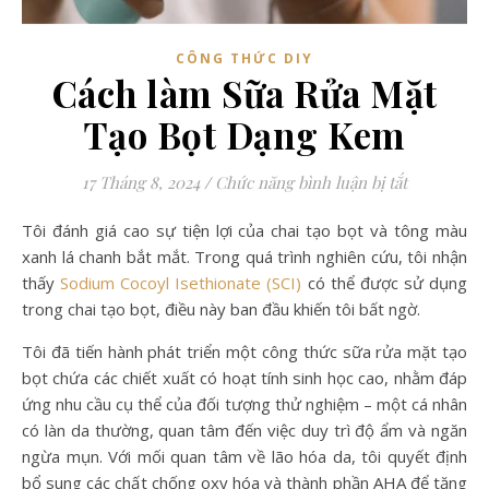
CÔNG THỨC DIY
Cách làm Sữa Rửa Mặt
Tạo Bọt Dạng Kem
ở Cách làm
17 Tháng 8, 2024
/
Chức năng bình luận bị tắt
Tôi đánh giá cao sự tiện lợi của chai tạo bọt và tông màu
xanh lá chanh bắt mắt. Trong quá trình nghiên cứu, tôi nhận
thấy
Sodium Cocoyl Isethionate (SCI)
có thể được sử dụng
trong chai tạo bọt, điều này ban đầu khiến tôi bất ngờ.
Tôi đã tiến hành phát triển một công thức sữa rửa mặt tạo
bọt chứa các chiết xuất có hoạt tính sinh học cao, nhằm đáp
ứng nhu cầu cụ thể của đối tượng thử nghiệm – một cá nhân
có làn da thường, quan tâm đến việc duy trì độ ẩm và ngăn
ngừa mụn. Với mối quan tâm về lão hóa da, tôi quyết định
bổ sung các chất chống oxy hóa và thành phần AHA để tăng