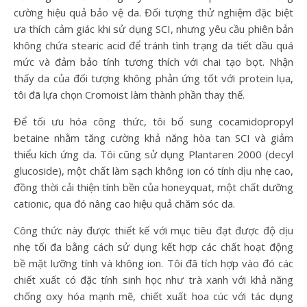
cường hiệu quả bảo vệ da. Đối tượng thử nghiệm đặc biệt
ưa thích cảm giác khi sử dụng SCI, nhưng yêu cầu phiên bản
không chứa stearic acid để tránh tình trạng da tiết dầu quá
mức và đảm bảo tính tương thích với chai tạo bọt. Nhận
thấy da của đối tượng không phản ứng tốt với protein lụa,
tôi đã lựa chọn Cromoist làm thành phần thay thế.
Để tối ưu hóa công thức, tôi bổ sung cocamidopropyl
betaine nhằm tăng cường khả năng hòa tan SCI và giảm
thiểu kích ứng da. Tôi cũng sử dụng Plantaren 2000 (decyl
glucoside), một chất làm sạch không ion có tính dịu nhẹ cao,
đồng thời cải thiện tính bền của honeyquat, một chất dưỡng
cationic, qua đó nâng cao hiệu quả chăm sóc da.
Công thức này được thiết kế với mục tiêu đạt được độ dịu
nhẹ tối đa bằng cách sử dụng kết hợp các chất hoạt động
bề mặt lưỡng tính và không ion. Tôi đã tích hợp vào đó các
chiết xuất có đặc tính sinh học như trà xanh với khả năng
chống oxy hóa mạnh mẽ, chiết xuất hoa cúc với tác dụng