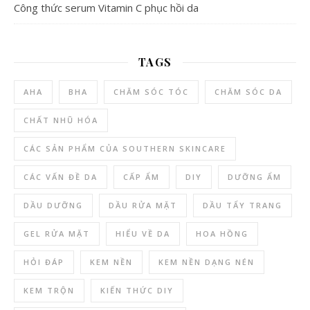
Công thức serum Vitamin C phục hồi da
TAGS
AHA
BHA
CHĂM SÓC TÓC
CHĂM SÓC DA
CHẤT NHŨ HÓA
CÁC SẢN PHẨM CỦA SOUTHERN SKINCARE
CÁC VẤN ĐỀ DA
CẤP ẨM
DIY
DƯỠNG ẨM
DẦU DƯỠNG
DẦU RỬA MẶT
DẦU TẨY TRANG
GEL RỬA MẶT
HIỂU VỀ DA
HOA HỒNG
HỎI ĐÁP
KEM NỀN
KEM NỀN DẠNG NÉN
KEM TRỘN
KIẾN THỨC DIY