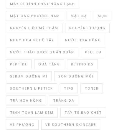
MÁY DI TINH CHẤT NÓNG LẠNH
MẬT ONG PHƯƠNG NAM
MẶT NẠ
MỤN
NGUYÊN LIỆU MỸ PHẨM
NGUYỄN PHƯỢNG
NHỤY HOA NGHỆ TÂY
NƯỚC HOA HỒNG
NƯỚC THẢO DƯỢC XUÂN XUÂN
PEEL DA
PEPTIDE
QUÀ TẶNG
RETINOIDS
SERUM DƯỠNG MI
SON DƯỠNG MÔI
SOUTHERN LIPSTICK
TIPS
TONER
TRÀ HOA HỒNG
TRẮNG DA
TÍNH TOÁN LÀM KEM
TẨY TẾ BÀO CHẾT
VỀ PHƯỢNG
VỀ SOUTHERN SKINCARE