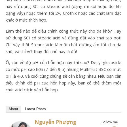
hãy sử dụng SCI có stearic acid (dạng mì sợi hoặc đôi khi
dạng vảy) hoặc thêm tới 2% Crothix hoặc các chất làm đặc
khác ở mức thích hợp.
Làm thế nào để điều chỉnh công thức này cho da khô? Hãy
sử dụng SCI có stearic acid và đừng đặt vào chai tạo bọt!
Chỉ vậy thôi. Stearic acid là một chất dưỡng ẩm tốt cho da
khô, và chỉ với thay đổi nhỏ này là đủ!
Ồ, còn về độ pH của hỗn hợp này thì sao? Decyl glucoside
có mức pH cao hơn (7 đến 9,5) nhưng Multifruit BSC có mức
pH là 4.0, và cuối cùng chúng sẽ cân bằng nhau. Nếu bạn cần
điều chỉnh độ pH của hỗn hợp này, bạn có thể thêm một
chút acid citric vào hỗn hợp.
About
Latest Posts
Nguyễn Phượng
Follow me