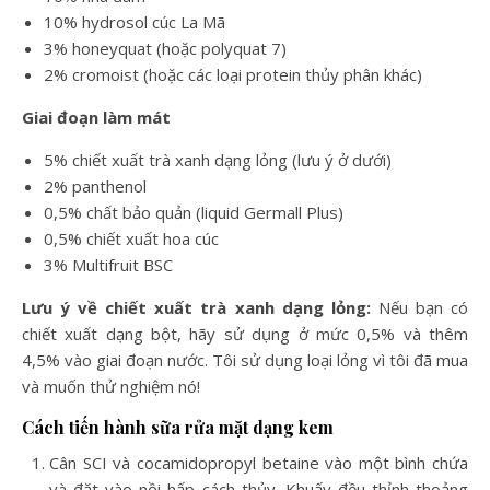
10% hydrosol cúc La Mã
3% honeyquat (hoặc polyquat 7)
2% cromoist (hoặc các loại protein thủy phân khác)
Giai đoạn làm mát
5% chiết xuất trà xanh dạng lỏng (lưu ý ở dưới)
2% panthenol
0,5% chất bảo quản (liquid Germall Plus)
0,5% chiết xuất hoa cúc
3% Multifruit BSC
Lưu ý về chiết xuất trà xanh dạng lỏng:
Nếu bạn có
chiết xuất dạng bột, hãy sử dụng ở mức 0,5% và thêm
4,5% vào giai đoạn nước. Tôi sử dụng loại lỏng vì tôi đã mua
và muốn thử nghiệm nó!
Cách tiến hành sữa rửa mặt dạng kem
Cân SCI và cocamidopropyl betaine vào một bình chứa
và đặt vào nồi hấp cách thủy. Khuấy đều thỉnh thoảng