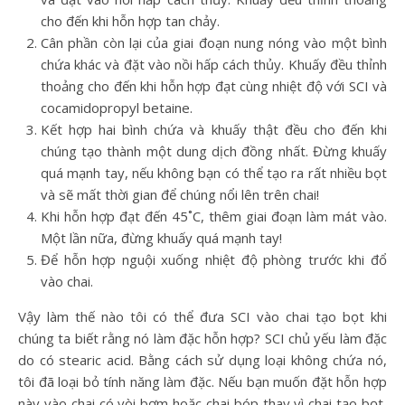
cho đến khi hỗn hợp tan chảy.
Cân phần còn lại của giai đoạn nung nóng vào một bình
chứa khác và đặt vào nồi hấp cách thủy. Khuấy đều thỉnh
thoảng cho đến khi hỗn hợp đạt cùng nhiệt độ với SCI và
cocamidopropyl betaine.
Kết hợp hai bình chứa và khuấy thật đều cho đến khi
chúng tạo thành một dung dịch đồng nhất. Đừng khuấy
quá mạnh tay, nếu không bạn có thể tạo ra rất nhiều bọt
và sẽ mất thời gian để chúng nổi lên trên chai!
Khi hỗn hợp đạt đến 45˚C, thêm giai đoạn làm mát vào.
Một lần nữa, đừng khuấy quá mạnh tay!
Để hỗn hợp nguội xuống nhiệt độ phòng trước khi đổ
vào chai.
Vậy làm thế nào tôi có thể đưa SCI vào chai tạo bọt khi
chúng ta biết rằng nó làm đặc hỗn hợp? SCI chủ yếu làm đặc
do có stearic acid. Bằng cách sử dụng loại không chứa nó,
tôi đã loại bỏ tính năng làm đặc. Nếu bạn muốn đặt hỗn hợp
này vào chai có vòi bơm hoặc chai bóp thay vì chai tạo bọt,