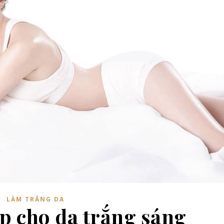
LÀM TRẮNG DA
úp cho da trắng sáng