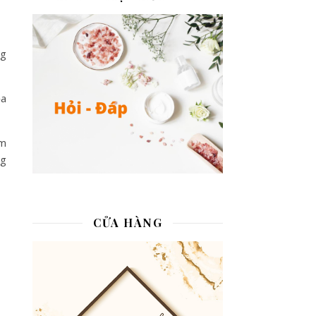
ng
ỏa
àm
ng
CỬA HÀNG