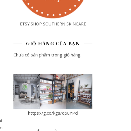
ETSY SHOP SOUTHERN SKINCARE
GIỎ HÀNG CỦA BẠN
Chưa có sản phẩm trong giỏ hàng.
https://g.co/kgs/q5uYPd
ột
am