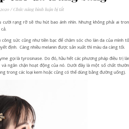
ở Các chất giúp cho da trắng sáng
 2020
/
Chức năng bình luận bị tắt
ụ cười rạng rỡ sẽ thu hút bao ánh nhìn. Nhưng không phải ai tro
 cả.
ều công sức cũng như tiền bạc để chăm sóc cho làn da của mình t
uyết định. Càng nhiều melanin được sản xuất thì màu da càng tối.
yme gọi là tyrosinase. Do đó, hầu hết các phương pháp điều trị l
và ngăn chặn hoạt động của nó. Dưới đây là một số chất thườ
ng trong các loại kem hoặc cũng có thể dùng bằng đường uống).