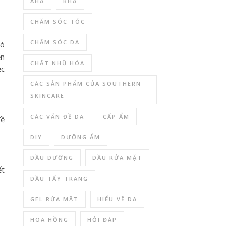
AHA
BHA
CHĂM SÓC TÓC
CHĂM SÓC DA
nó
ện
CHẤT NHŨ HÓA
ệc
CÁC SẢN PHẨM CỦA SOUTHERN
SKINCARE
CÁC VẤN ĐỀ DA
CẤP ẨM
đề
DIY
DƯỠNG ẨM
DẦU DƯỠNG
DẦU RỬA MẶT
ết
DẦU TẨY TRANG
GEL RỬA MẶT
HIỂU VỀ DA
HOA HỒNG
HỎI ĐÁP