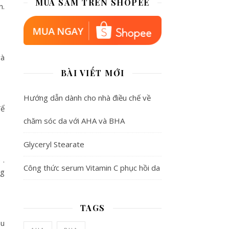
MUA SẮM TRÊN SHOPEE
n.
và
BÀI VIẾT MỚI
Hướng dẫn dành cho nhà điều chế về
để
chăm sóc da với AHA và BHA
Glyceryl Stearate
 .
Công thức serum Vitamin C phục hồi da
ng
TAGS
àu