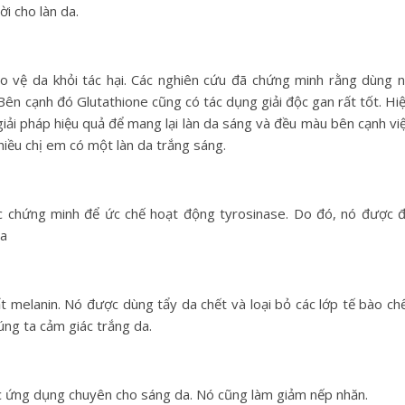
i cho làn da.
 vệ da khỏi tác hại. Các nghiên cứu đã chứng minh rằng dùng 
Bên cạnh đó Glutathione cũng có tác dụng giải độc gan rất tốt. Hi
iải pháp hiệu quả để mang lại làn da sáng và đều màu bên cạnh vi
iều chị em có một làn da trắng sáng.
 chứng minh để ức chế hoạt động tyrosinase. Do đó, nó được 
da
t melanin. Nó được dùng tẩy da chết và loại bỏ các lớp tế bào ch
úng ta cảm giác trắng da.
c ứng dụng chuyên cho sáng da. Nó cũng làm giảm nếp nhăn.