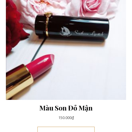
Màu Son Đỏ Mận
150.000
₫