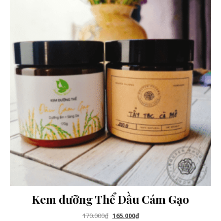
Kem dưỡng Thể Dầu Cám Gạo
Giá gốc là: 170.000₫.
Giá hiện tại là: 165.000₫.
170.000
₫
165.000
₫