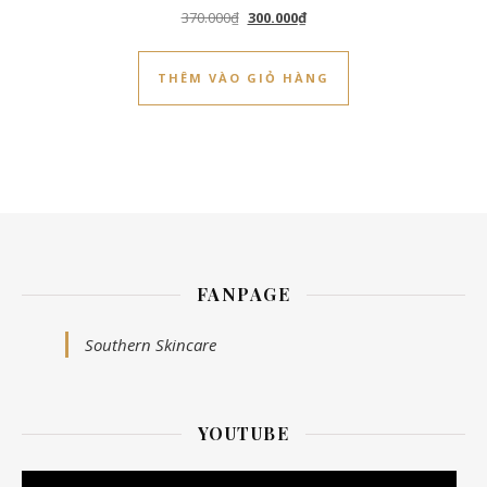
Giá gốc là: 370.000₫.
Giá hiện tại là: 300.000₫.
370.000
₫
300.000
₫
THÊM VÀO GIỎ HÀNG
FANPAGE
Southern Skincare
YOUTUBE