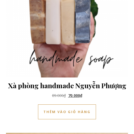
Xà phòng handmade Nguyễn Phượng
Giá gốc là: 89.000₫.
Giá hiện tại là: 70.000₫.
89.000
₫
70.000
₫
THÊM VÀO GIỎ HÀNG