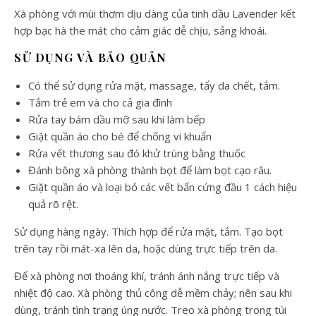
Xà phòng với mùi thơm dịu dàng của tinh dầu Lavender kết
hợp bạc hà the mát cho cảm giác dễ chịu, sảng khoái.
SỬ DỤNG VÀ BẢO QUẢN
Có thể sử dụng rửa mặt, massage, tẩy da chết, tắm.
Tắm trẻ em và cho cả gia đình
Rửa tay bám dầu mỡ sau khi làm bếp
Giặt quần áo cho bé để chống vi khuẩn
Rửa vết thương sau đó khử trùng bằng thuốc
Đánh bông xà phòng thành bọt để làm bọt cạo râu.
Giặt quần áo và loại bỏ các vết bẩn cứng đầu 1 cách hiệu
quả rõ rệt.
Sử dụng hàng ngày. Thích hợp để rửa mặt, tắm. Tạo bọt
trên tay rồi mát-xa lên da, hoặc dùng trực tiếp trên da.
Để xà phòng nơi thoáng khí, tránh ánh nắng trực tiếp và
nhiệt độ cao. Xà phòng thủ công dễ mềm chảy; nên sau khi
dùng, tránh tình trạng úng nước. Treo xà phòng trong túi