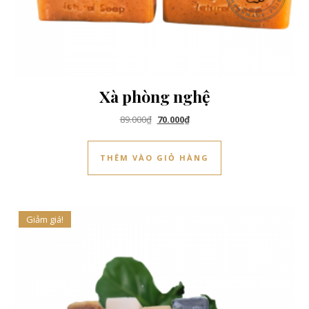
Xà phòng nghệ
Giá gốc là: 89.000₫.
Giá hiện tại là: 70.000₫.
89.000
₫
70.000
₫
THÊM VÀO GIỎ HÀNG
Giảm giá!